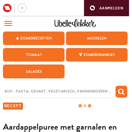
AANMELDEN
BEZOEK ONZE ANDERE WEBSITES
☀️ ZOMERRECEPTEN
MOSSELEN
RECEPTEN
TOMAAT
🍹 ZOMERDRANKJES
WEEKMENU
SALADES
CHAT MET MAIA
INSPIRATIE
MIJN BEWAARDE RECEPTEN
RECEPT
Aardappelpuree met garnalen en