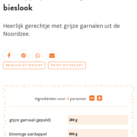
bieslook
Heerlijk gerechtje met grijze garnalen uit de
Noordzee.
BEWAAR DIT RECEPT
PRINT DIT RECEPT
Ingrediënten
voor
4
personen
grijze garnaal (gepeld)
200
g
bloemige aardappel
800
g