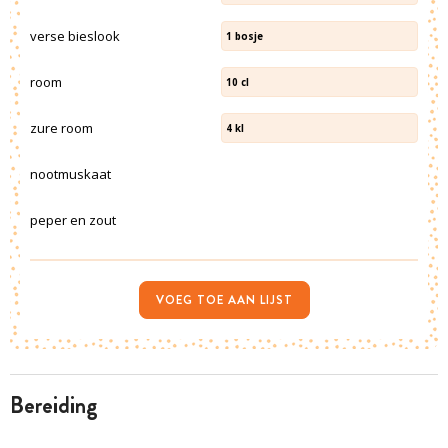
verse bieslook
1
bosje
room
10
cl
zure room
4
kl
nootmuskaat
peper en zout
VOEG TOE AAN LIJST
bereiding