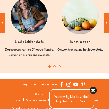
Libelle Lekker chefs
In het seizoen
De recepten van Ilse D’hooge, Sandra
Ontdek hier wat nú het lekkerste is.
Bekkari en al onze andere chefs.
Volg ons ook op sociale media:
© 2026 - Roularta Media Group
Welkom bij Libelle Lekker!
Privacy
Gebruiksvoorwaarden
Cookies
Cookies instellingen
Stel je kookvraag aan Maia...
AI: redactioneel charter
Contact
FAQ
Wedstrijdreglement