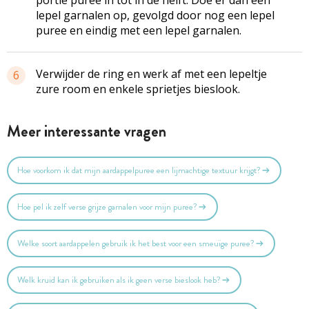
portie puree in tot in de helft. Doe er dan een
lepel garnalen op, gevolgd door nog een lepel
puree en eindig met een lepel garnalen.
Verwijder de ring en werk af met een lepeltje
6
zure room en enkele sprietjes bieslook.
Meer interessante vragen
Hoe voorkom ik dat mijn aardappelpuree een lijmachtige textuur krijgt?
Hoe pel ik zelf verse grijze garnalen voor mijn puree?
Welke soort aardappelen gebruik ik het best voor een smeuïge puree?
Welk kruid kan ik gebruiken als ik geen verse bieslook heb?