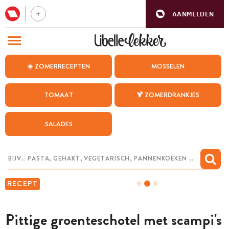
AANMELDEN
BEZOEK ONZE ANDERE WEBSITES
☀️ ZOMERRECEPTEN
MOSSELEN
RECEPTEN
TOMAAT
🍹 ZOMERDRANKJES
WEEKMENU
SALADES
CHAT MET MAIA
INSPIRATIE
MIJN BEWAARDE RECEPTEN
RECEPT
Pittige groenteschotel met scampi's