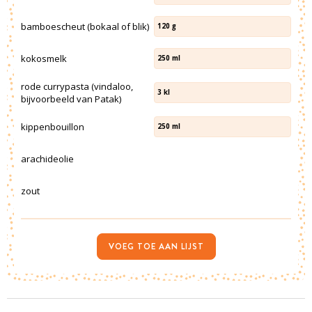
bamboescheut (bokaal of blik)
120
g
kokosmelk
250
ml
rode currypasta (vindaloo,
3
kl
bijvoorbeeld van Patak)
kippenbouillon
250
ml
arachideolie
zout
VOEG TOE AAN LIJST