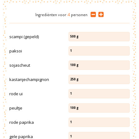
Ingrediënten
voor
4
personen
scampi (gepeld)
500
g
paksoi
1
sojascheut
100
g
kastanjechampignon
250
g
rode ui
1
peultje
100
g
rode paprika
1
gele paprika
1