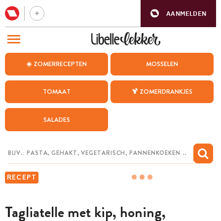
AANMELDEN
BEZOEK ONZE ANDERE WEBSITES
☀️ ZOMERRECEPTEN
MOSSELEN
RECEPTEN
TOMAAT
🍹 ZOMERDRANKJES
WEEKMENU
SALADES
CHAT MET MAIA
INSPIRATIE
MIJN BEWAARDE RECEPTEN
RECEPT
Tagliatelle met kip, honing,