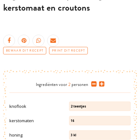
kerstomaat en croutons
BEWAAR DIT RECEPT
PRINT DIT RECEPT
Ingrediënten
voor
2
personen
knoflook
2
teentjes
kerstomaten
16
honing
3
kl