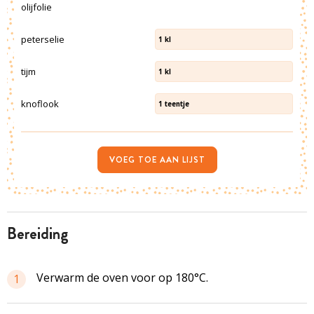
olijfolie
peterselie
1
kl
tijm
1
kl
knoflook
1
teentje
VOEG TOE AAN LIJST
bereiding
Verwarm de oven voor op 180°C.
1