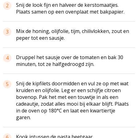
Snij de look fijn en halveer de kerstomaatjes.
2
Plaats samen op een ovenplaat met bakpapier.
Mix de honing, olijfolie, tijm, chilivlokken, zout en
3
peper tot een sausje.
Druppel het sausje over de tomaten en bak 30
4
minuten, tot ze halfgedroogd zijn.
Snij de kipfilets doormidden en vul ze op met wat
5
kruiden en olijfolie. Leg er een schijfje citroen
bovenop. Pak het met een touwtje in als een
cadeautje, zodat alles mooi bij elkaar blijft. Plaats
in de oven op 180°C en laat een kwartiertje
garen.
Kook intussen de pasta beetgaar.
6