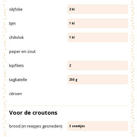
olijfolie
2
kl
tijm
1
kl
chilivlok
1
kl
peper en zout
kipfilets
2
tagliatelle
250
g
citroen
Voor de croutons
brood (in reepjes gesneden)
3
sneetjes