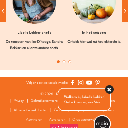
Libelle Lekker chefs
In het seizoen
De recepten van Ilse D’hooge, Sandra
Ontdek hier wat nú het lekkerste is.
Bekkari en al onze andere chefs.
Volg ons ook op sociale media:
© 2026 - Roularta Media Group
Welkom bij Libelle Lekker!
Privacy
Gebruiksvoorwaarden
Cookies
Cookies instellingen
Stel je kookvraag aan Maia...
AI: redactioneel charter
Contact
FAQ
Wedstrijdreglement
Abonneren
Adverteren
Onze zusterwebsites