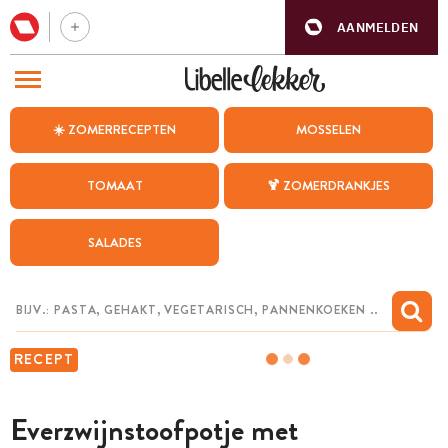
AANMELDEN
BEZOEK ONZE ANDERE WEBSITES
☀️ ZOMERRECEPTEN
MOSSELEN
RECEPTEN
TOMAAT
🍹 ZOMERDRANKJES
WEEKMENU
SALADES
CHAT MET MAIA
INSPIRATIE
MIJN BEWAARDE RECEPTEN
RECEPT
Everzwijnstoofpotje met