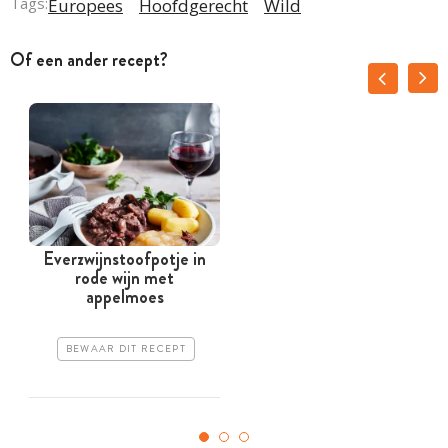
Tags:
Europees
Hoofdgerecht
Wild
Of een ander recept?
Everzwijnstoofpotje in
rode wijn met
f
appelmoes
BEWAAR DIT RECEPT