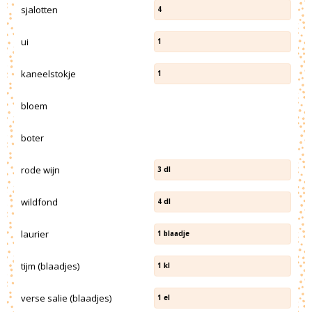
sjalotten
4
ui
1
kaneelstokje
1
bloem
boter
rode wijn
3
dl
wildfond
4
dl
laurier
1
blaadje
tijm (blaadjes)
1
kl
verse salie (blaadjes)
1
el