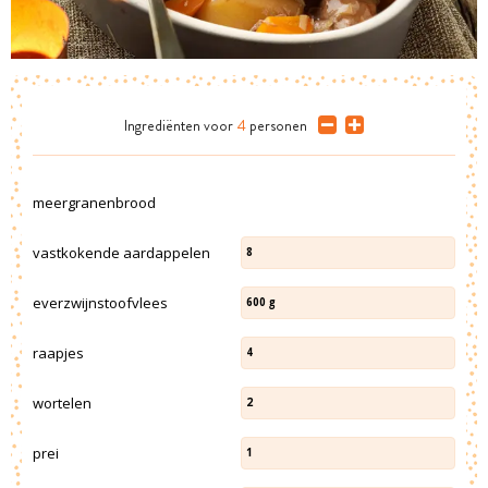
Ingrediënten
voor
4
personen
meergranenbrood
vastkokende aardappelen
8
everzwijnstoofvlees
600
g
raapjes
4
wortelen
2
prei
1