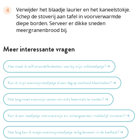
Verwijder het blaadje laurier en het kaneelstokje.
4
Schep de stoverij aan tafel in voorverwarmde
diepe borden. Serveer er dikke sneden
meergranenbrood bij.
Meer interessante vragen
Hoe maak ik zelf amandelkroketten voor bij mijn wildstoofpotje?
Kan ik mijn everzwijnstoofpotje al een dag op voorhand klaarmaken?
Hoe lang moet everzwijn stoven om echt botermals te worden?
Kan ik een stoofpotje met everzwijn en wintergroenten makkelijk invriezen?
Hoe lang kan ik restjes everzwijnstoofpotje veilig bewaren in de koelkast?