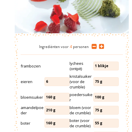
Ingrediënten
voor
4
personen
lychees
frambozen
1
blikje
(ontpit)
kristalsuiker
eieren
(voor de
6
75
g
crumble)
poedersuike
bloemsuiker
160
g
100
g
r
amandelpoe
bloem (voor
210
g
75
g
der
de crumble)
boter (voor
boter
160
g
55
g
de crumble)