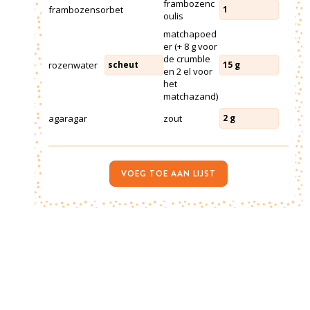
frambozenc
frambozensorbet
1
oulis
matchapoed
er (+ 8 g voor
de crumble
rozenwater
scheut
15
g
en 2 el voor
het
matchazand)
agaragar
zout
2
g
VOEG TOE AAN LIJST