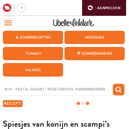
AANMELDEN
BEZOEK ONZE ANDERE WEBSITES
☀️ ZOMERRECEPTEN
MOSSELEN
RECEPTEN
TOMAAT
🍹 ZOMERDRANKJES
WEEKMENU
SALADES
CHAT MET MAIA
INSPIRATIE
MIJN BEWAARDE RECEPTEN
RECEPT
Spiesjes van konijn en scampi’s