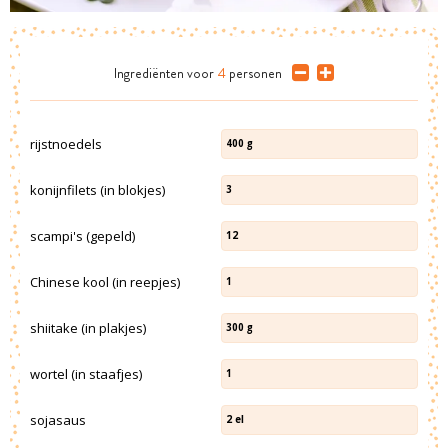
Ingrediënten
voor
4
personen
rijstnoedels
400
g
konijnfilets (in blokjes)
3
scampi's (gepeld)
12
Chinese kool (in reepjes)
1
shiitake (in plakjes)
300
g
wortel (in staafjes)
1
sojasaus
2
el