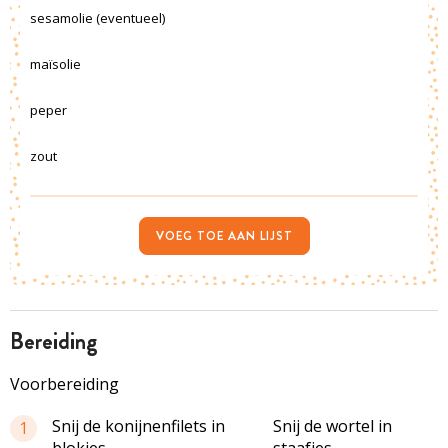
sesamolie (eventueel)
maïsolie
peper
zout
VOEG TOE AAN LIJST
bereiding
Voorbereiding
Snij de konijnenfilets in
Snij de wortel in
1
blokjes.
staafjes.