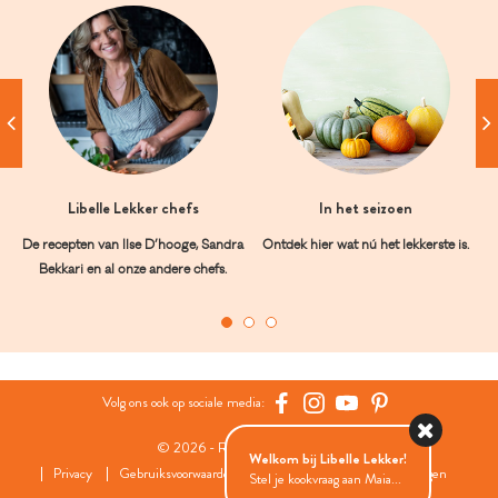
Libelle Lekker chefs
In het seizoen
De recepten van Ilse D’hooge, Sandra
Ontdek hier wat nú het lekkerste is.
Bekkari en al onze andere chefs.
Volg ons ook op sociale media:
© 2026 - Roularta Media Group
Welkom bij Libelle Lekker!
Privacy
Gebruiksvoorwaarden
Cookies
Cookies instellingen
Stel je kookvraag aan Maia...