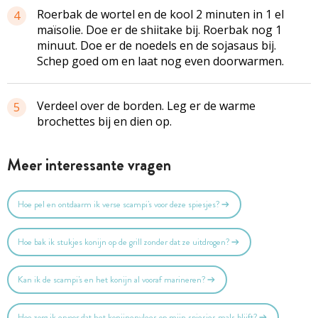
Roerbak de wortel en de kool 2 minuten in 1 el
4
maïsolie. Doe er de shiitake bij. Roerbak nog 1
minuut. Doe er de noedels en de sojasaus bij.
Schep goed om en laat nog even doorwarmen.
Verdeel over de borden. Leg er de warme
5
brochettes bij en dien op.
Meer interessante vragen
Hoe pel en ontdaarm ik verse scampi's voor deze spiesjes?
Hoe bak ik stukjes konijn op de grill zonder dat ze uitdrogen?
Kan ik de scampi's en het konijn al vooraf marineren?
Hoe zorg ik ervoor dat het konijnenvlees op mijn spiesjes mals blijft?