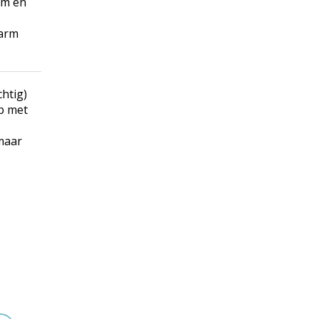
em en
warm
chtig)
op met
 maar