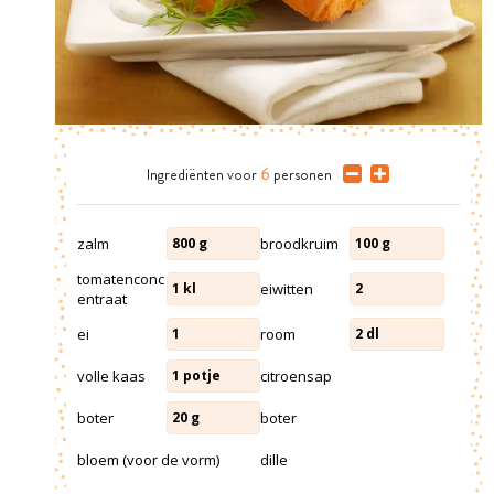
Ingrediënten
voor
6
personen
zalm
broodkruim
800
g
100
g
tomatenconc
eiwitten
1
kl
2
entraat
ei
room
1
2
dl
volle kaas
citroensap
1
potje
boter
boter
20
g
bloem (voor de vorm)
dille