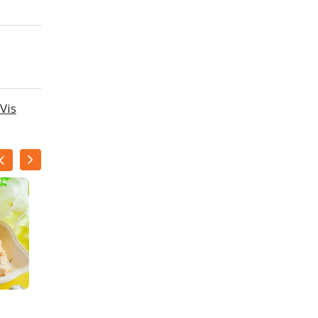
Vis
Koude gegrilde zalm met