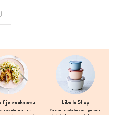
granaatappelpitten en
gremolata
BEWAAR DIT RECEPT
elf je weekmenu
Libelle Shop
w favoriete recepten
De allermooiste hebbedingen voor