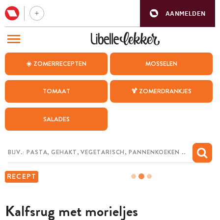
AANMELDEN
BEZOEK ONZE ANDERE WEBSITES
☀️ ZOMERRECEPTEN
MOSSELEN
RECEPTEN
TOMAAT
🍹 ZOMERDRANKJES
WEEKMENU
SALADES
CHAT MET MAIA
INSPIRATIE
MIJN BEWAARDE RECEPTEN
RECEPT
Kalfsrug met morieljes