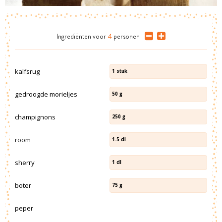
Ingrediënten
voor
4
personen
kalfsrug
1
stuk
gedroogde morieljes
50
g
champignons
250
g
room
1.5
dl
sherry
1
dl
boter
75
g
peper