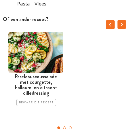
Pasta
Vlees
Of een ander recept?
Parelcouscoussalade
met courgette,
halloumi en citroen-
dilledressing
BEWAAR DIT RECEPT