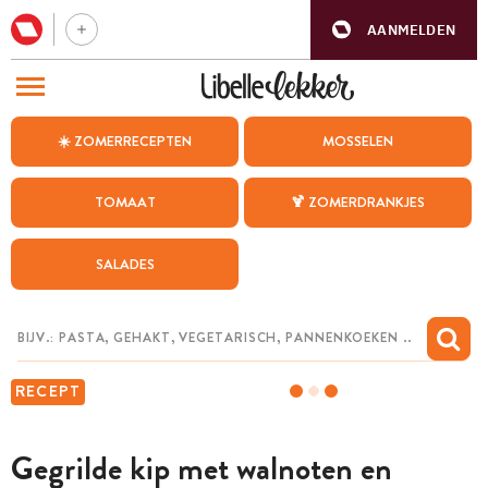
AANMELDEN
BEZOEK ONZE ANDERE WEBSITES
☀️ ZOMERRECEPTEN
MOSSELEN
RECEPTEN
TOMAAT
🍹 ZOMERDRANKJES
WEEKMENU
SALADES
CHAT MET MAIA
INSPIRATIE
MIJN BEWAARDE RECEPTEN
RECEPT
Gegrilde kip met walnoten en