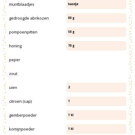
muntblaadjes
handje
gedroogde abrikozen
80
g
pompoenpitten
50
g
honing
70
g
peper
zout
uien
2
citroen (sap)
1
gemberpoeder
1
kl
komijnpoeder
1
kl