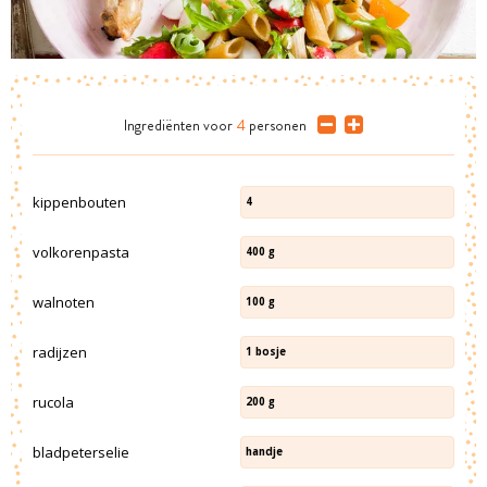
Ingrediënten
voor
4
personen
kippenbouten
4
volkorenpasta
400
g
walnoten
100
g
radijzen
1
bosje
rucola
200
g
bladpeterselie
handje