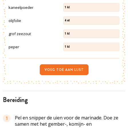
kaneelpoeder
1
kl
olijfolie
4
el
grof zeezout
1
kl
peper
1
kl
VOEG TOE AAN LIJST
bereiding
Pel en snipper de uien voor de marinade. Doe ze
1
samen met het gember-, komijn- en