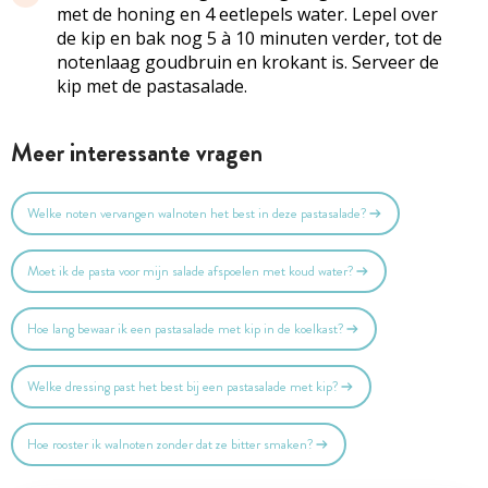
met de honing en 4 eetlepels water. Lepel over
de kip en bak nog 5 à 10 minuten verder, tot de
notenlaag goudbruin en krokant is. Serveer de
kip met de pastasalade.
Meer interessante vragen
Welke noten vervangen walnoten het best in deze pastasalade?
Moet ik de pasta voor mijn salade afspoelen met koud water?
Hoe lang bewaar ik een pastasalade met kip in de koelkast?
Welke dressing past het best bij een pastasalade met kip?
Hoe rooster ik walnoten zonder dat ze bitter smaken?