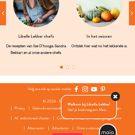
Libelle Lekker chefs
In het seizoen
De recepten van Ilse D’hooge, Sandra
Ontdek hier wat nú het lekkerste is.
Bekkari en al onze andere chefs.
Volg ons ook op sociale media:
© 2026 - Roularta Media Group
Welkom bij Libelle Lekker!
Privacy
Gebruiksvoorwaarden
Cookies
Cookies instellingen
Stel je kookvraag aan Maia...
AI: redactioneel charter
Contact
FAQ
Wedstrijdreglement
Abonneren
Adverteren
Onze zusterwebsites