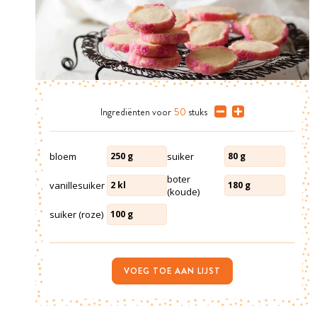
Ingrediënten
voor
50
stuks
bloem
suiker
250
g
80
g
boter
vanillesuiker
2
kl
180
g
(koude)
suiker (roze)
100
g
VOEG TOE AAN LIJST