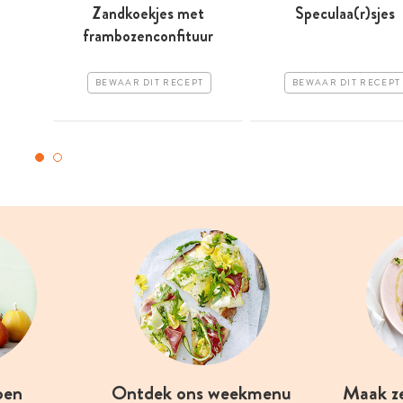
Zandkoekjes met
Speculaa(r)sjes
frambozenconfituur
BEWAAR DIT RECEPT
BEWAAR DIT RECEPT
oen
Ontdek ons weekmenu
Maak z