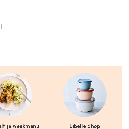
Kaastaart met
gekarameliseerde
appelschijfjes
BEWAAR DIT RECEPT
elf je weekmenu
Libelle Shop