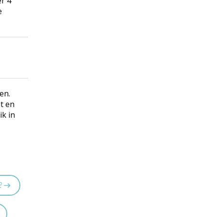
er 4
e
en.
t en
ik in
?