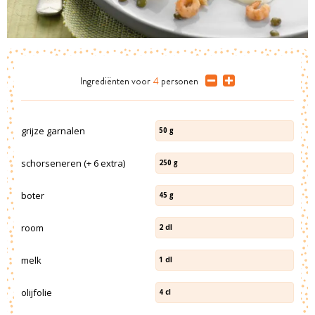
Ingrediënten
voor
4
personen
grijze garnalen
50
g
schorseneren (+ 6 extra)
250
g
boter
45
g
room
2
dl
melk
1
dl
olijfolie
4
cl