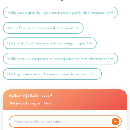
Welke andere ijzerrijke ingrediënten passen goed bij dit linzengerecht?
Moet ik Puy-linzen weken voor ik ze ga koken?
Hoe kook ik Puy-linzen zodat ze lekker beetgaar blijven?
Welke verse kruiden passen het best bij gerechten met schorseneren?
Hoe lang moeten verse schorseneren koken tot ze gaar zijn?
Welkom bij Libelle Lekker!
Stel je kookvraag aan Maia...