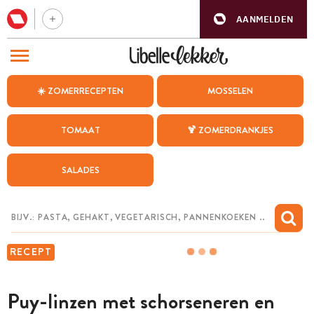
AANMELDEN
BEZOEK ONZE ANDERE WEBSITES
☀️ ZOMERRECEPTEN
MOSSELEN
RECEPTEN
TOMAAT
🍹 ZOMERDRANKJES
WEEKMENU
SALADES
CHAT MET MAIA
INSPIRATIE
MIJN BEWAARDE RECEPTEN
RECEPT
Puy-linzen met schorseneren en