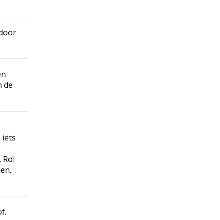
 door
en
n de
 iets
 Rol
en.
f.