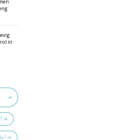
amen
reng
tevig
rol in
e
t?
ade?