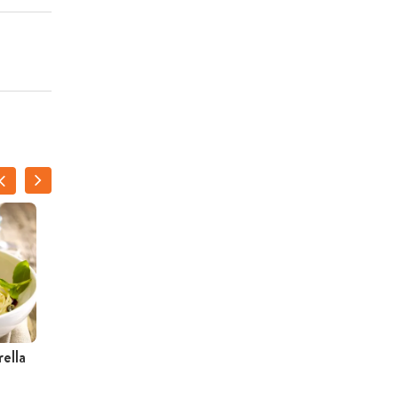
ella
Kalkoenbroodje met
yoghurtdressing