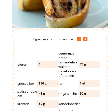
Ingrediënten
voor
6
personen
gemengde
noten
(amandelen,
eieren
5
75
g
walnoten,
hazelnoten
of notemix)
griessuiker
rum
150
g
1
el
patisserieblo
noga (zacht)
45
g
50
g
em
krenten
kaneelpoeder
50
g