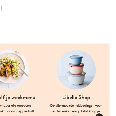
BEWAAR DIT RECEPT
elf je weekmenu
Libelle Shop
w favoriete recepten
De allermooiste hebbedingen voor
mét boodschappenlijst!
in de keuken en op tafel koop je