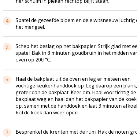
her schuim in pieken rechtop blijft staan.
Spatel de gezeefde bloem en de eiwitsneeuw luchtig
4
het mengsel.
Schep het beslag op het bakpapier. Strijk glad met e
5
spatel. Bak in 8 minuten goudbruin in het midden va
oven op 200 °C.
Haal de bakplaat uit de oven en leg er meteen een
6
vochtige keukenhanddoek op. Leg daarop een plank,
groter dan de bakplaat. Keer om. Haal voorzichtig de
bakplaat weg en haal dan het bakpapier van de koek.
op, samen met de handdoek en laat 3 minuten afkoel
Rol de koek dan weer open.
Besprenkel de krenten met de rum. Hak de noten gro
7