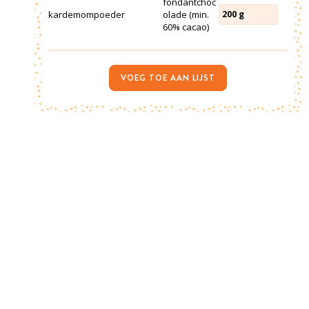
fondantchoc
kardemompoeder
olade (min.
200
g
60% cacao)
VOEG TOE AAN LIJST