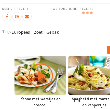
DEEL DIT RECEPT
HOE VOND JE HET RECEPT?
Tags:
Europees
Zoet
Gebak
Penne met worstjes en
Spaghetti met mozzar
broccoli
en kappertjes