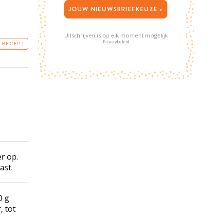
JOUW NIEUWSBRIEFKEUZE >
Uitschrijven is op elk moment mogelijk
Privacybeleid
T RECEPT
r op.
ast.
0 g
, tot