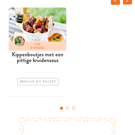
ILSE
D'HOOGE
Kippenboutjes met een
pittige kruidensaus
g
BEWAAR DIT RECEPT