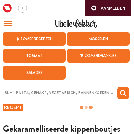
AANMELDEN
BEZOEK ONZE ANDERE WEBSITES
☀️ ZOMERRECEPTEN
MOSSELEN
RECEPTEN
TOMAAT
🍹 ZOMERDRANKJES
WEEKMENU
SALADES
CHAT MET MAIA
INSPIRATIE
MIJN BEWAARDE RECEPTEN
RECEPT
Gekaramelliseerde kippenboutjes