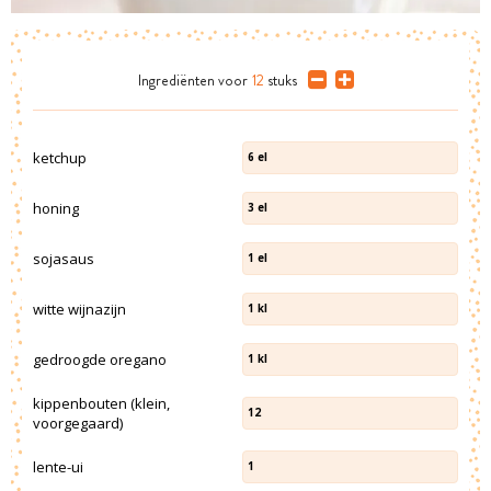
Ingrediënten
voor
12
stuks
ketchup
6
el
honing
3
el
sojasaus
1
el
witte wijnazijn
1
kl
gedroogde oregano
1
kl
kippenbouten (klein,
12
voorgegaard)
lente-ui
1