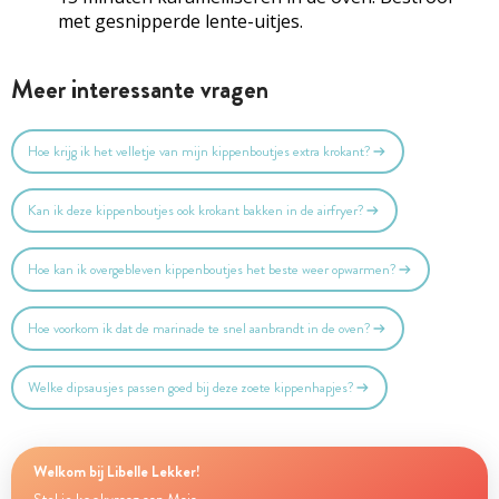
met gesnipperde lente-uitjes.
Meer interessante vragen
Hoe krijg ik het velletje van mijn kippenboutjes extra krokant?
Kan ik deze kippenboutjes ook krokant bakken in de airfryer?
Hoe kan ik overgebleven kippenboutjes het beste weer opwarmen?
Hoe voorkom ik dat de marinade te snel aanbrandt in de oven?
Welke dipsausjes passen goed bij deze zoete kippenhapjes?
Welkom bij Libelle Lekker!