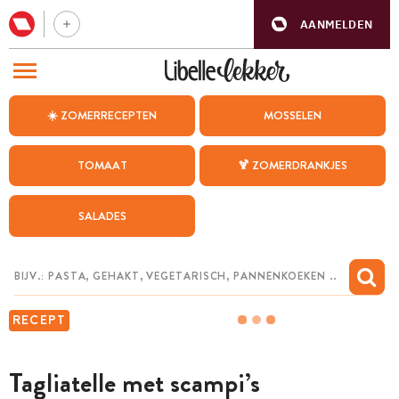
AANMELDEN
BEZOEK ONZE ANDERE WEBSITES
☀️ ZOMERRECEPTEN
MOSSELEN
RECEPTEN
TOMAAT
🍹 ZOMERDRANKJES
WEEKMENU
SALADES
CHAT MET MAIA
INSPIRATIE
MIJN BEWAARDE RECEPTEN
RECEPT
Tagliatelle met scampi’s