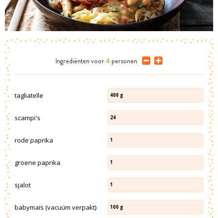
Ingrediënten
voor
4
personen
tagliatelle
400
g
scampi's
24
rode paprika
1
groene paprika
1
sjalot
1
babymaïs (vacuüm verpakt)
100
g