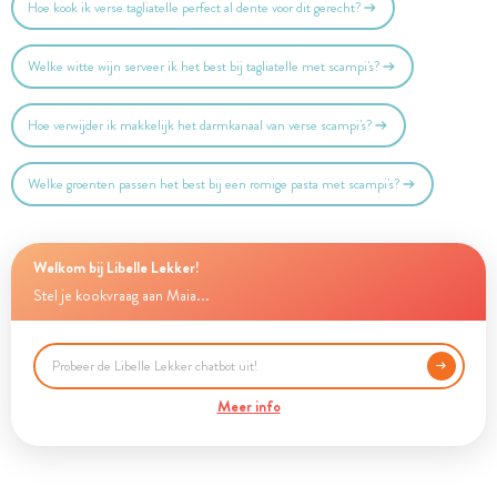
Hoe kook ik verse tagliatelle perfect al dente voor dit gerecht?
Welke witte wijn serveer ik het best bij tagliatelle met scampi's?
Hoe verwijder ik makkelijk het darmkanaal van verse scampi's?
Welke groenten passen het best bij een romige pasta met scampi's?
Welkom bij Libelle Lekker!
Stel je kookvraag aan Maia...
Meer info