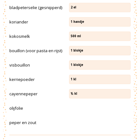
bladpeterselie (gesnipperd)
2
el
koriander
1
handje
kokosmelk
500
ml
bouillon (voor pasta en rijst)
1
blokje
visbouillon
1
blokje
kerriepoeder
1
kl
cayennepeper
½
kl
olijfolie
peper en zout