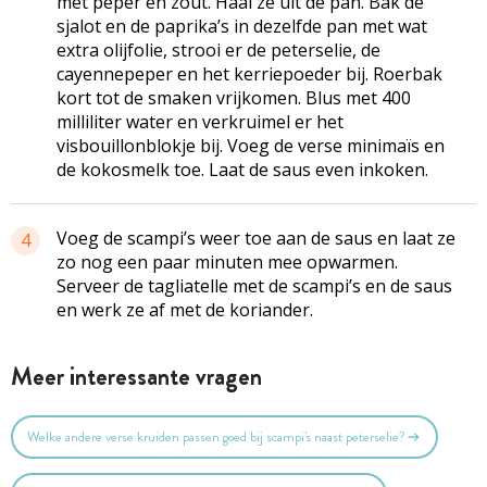
met peper en zout. Haal ze uit de pan. Bak de
sjalot en de paprika’s in dezelfde pan met wat
extra olijfolie, strooi er de peterselie, de
cayennepeper en het kerriepoeder bij. Roerbak
kort tot de smaken vrijkomen. Blus met 400
milliliter water en verkruimel er het
visbouillonblokje bij. Voeg de verse mini­maïs en
de kokosmelk toe. Laat de saus even inkoken.
Voeg de scampi’s weer toe aan de saus en laat ze
4
zo nog een paar minuten mee opwarmen.
Serveer de tagliatelle met de scampi’s en de saus
en werk ze af met de koriander.
Meer interessante vragen
Welke andere verse kruiden passen goed bij scampi's naast peterselie?