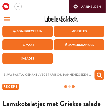
AANMELDEN
BEZOEK ONZE ANDERE WEBSITES
☀️ ZOMERRECEPTEN
MOSSELEN
RECEPTEN
TOMAAT
🍹 ZOMERDRANKJES
WEEKMENU
SALADES
CHAT MET MAIA
INSPIRATIE
MIJN BEWAARDE RECEPTEN
RECEPT
Lamskoteletjes met Griekse salade