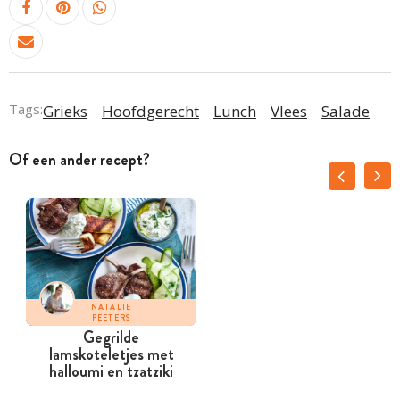
Tags:
Grieks
Hoofdgerecht
Lunch
Vlees
Salade
Of een ander recept?
NATALIE
PEETERS
Gegrilde
lamskoteletjes met
halloumi en tzatziki