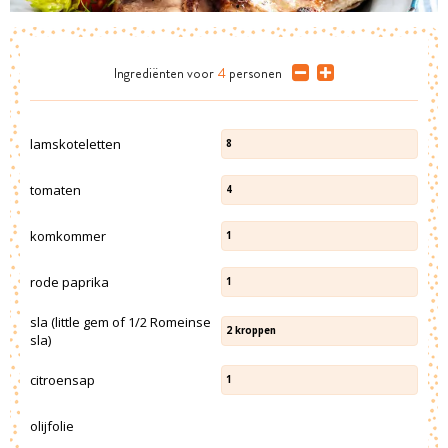
Ingrediënten
voor
4
personen
lamskoteletten
8
tomaten
4
komkommer
1
rode paprika
1
sla (little gem of 1/2 Romeinse
2
kroppen
sla)
citroensap
1
olijfolie