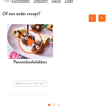
Tags:
Europees
Dessert
Saus
Zoet
Of een ander recept?
Pannenkoekslakken
BEWAAR DIT RECEPT