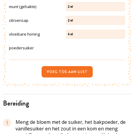
munt (gehakte)
2
el
citroensap
2
el
vloeibare honing
4
el
poedersuiker
VOEG TOE AAN LIJST
bereiding
Meng de bloem met de suiker, het bakpoeder, de
1
vanillesuiker en het zout in een kom en meng