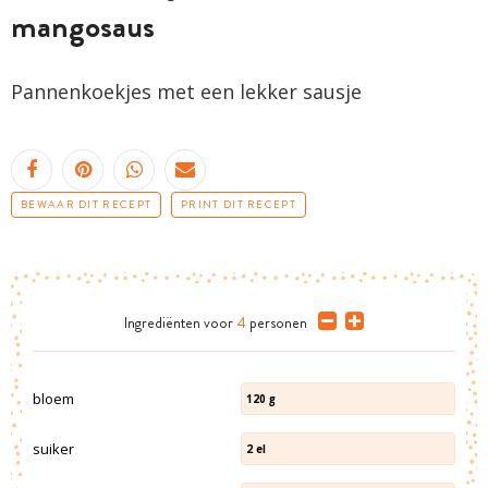
mangosaus
Pannenkoekjes
met een lekker sausje
BEWAAR DIT RECEPT
PRINT DIT RECEPT
Ingrediënten
voor
4
personen
bloem
120
g
suiker
2
el