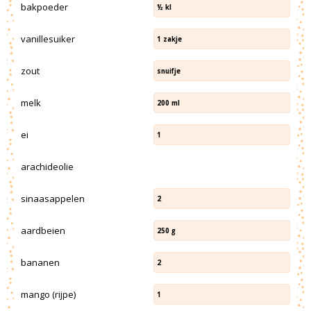
bakpoeder
½
kl
vanillesuiker
1
zakje
zout
snuifje
melk
200
ml
ei
1
arachideolie
sinaasappelen
2
aardbeien
250
g
bananen
2
mango (rijpe)
1