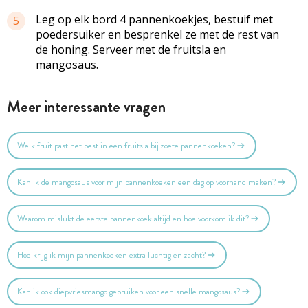
Leg op elk bord 4
pannenkoekjes
, bestuif met
5
poedersuiker en besprenkel ze met de rest van
de honing. Serveer met de
fruitsla
en
mangosaus
.
Meer interessante vragen
Welk fruit past het best in een fruitsla bij zoete pannenkoeken?
Kan ik de mangosaus voor mijn pannenkoeken een dag op voorhand maken?
Waarom mislukt de eerste pannenkoek altijd en hoe voorkom ik dit?
Hoe krijg ik mijn pannenkoeken extra luchtig en zacht?
Kan ik ook diepvriesmango gebruiken voor een snelle mangosaus?