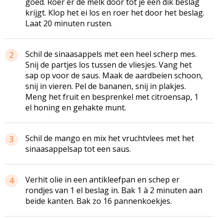
goed. Roer er de melk door tot je een dik beslag
krijgt. Klop het ei los en roer het door het beslag.
Laat 20 minuten rusten.
Schil de sinaasappels met een heel scherp mes.
2
Snij de partjes los tussen de vliesjes. Vang het
sap op voor de saus. Maak de aardbeien schoon,
snij in vieren. Pel de bananen, snij in plakjes.
Meng het fruit en besprenkel met citroensap, 1
el honing en gehakte munt.
Schil de mango en mix het vruchtvlees met het
3
sinaasappelsap tot een saus.
Verhit olie in een
antikleefpan
en schep er
4
rondjes van 1 el beslag in. Bak 1 à 2 minuten aan
beide kanten. Bak zo 16
pannenkoekjes
.