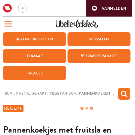
AANMELDEN
BEZOEK ONZE ANDERE WEBSITES
☀️ ZOMERRECEPTEN
MOSSELEN
RECEPTEN
TOMAAT
🍹 ZOMERDRANKJES
WEEKMENU
SALADES
CHAT MET MAIA
INSPIRATIE
MIJN BEWAARDE RECEPTEN
RECEPT
Pannenkoekjes met fruitsla en