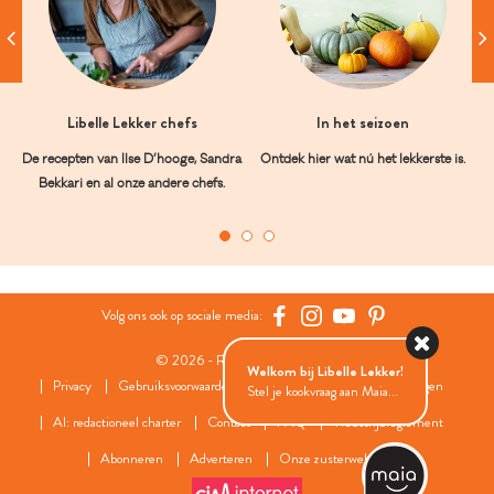
Libelle Lekker chefs
In het seizoen
De recepten van Ilse D’hooge, Sandra
Ontdek hier wat nú het lekkerste is.
Bekkari en al onze andere chefs.
Volg ons ook op sociale media:
© 2026 - Roularta Media Group
Welkom bij Libelle Lekker!
Privacy
Gebruiksvoorwaarden
Cookies
Cookies instellingen
Stel je kookvraag aan Maia...
AI: redactioneel charter
Contact
FAQ
Wedstrijdreglement
Abonneren
Adverteren
Onze zusterwebsites