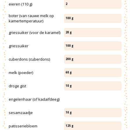
eieren (110 g)
2
boter (van rauwe melk op
100
g
kamertemperatuur)
griessuiker (voor de karamel)
20
g
griessuiker
100
g
cuberdons (cuberdons)
200
g
melk (poeder)
60
g
droge gist
10
g
engelenhaar (of kadaïfdeeg)
sesamzaadje
10
g
patisseriebloem
125
g