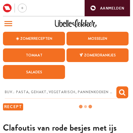
AANMELDEN
BEZOEK ONZE ANDERE WEBSITES
☀️ ZOMERRECEPTEN
MOSSELEN
RECEPTEN
TOMAAT
🍹 ZOMERDRANKJES
WEEKMENU
SALADES
CHAT MET MAIA
INSPIRATIE
MIJN BEWAARDE RECEPTEN
RECEPT
Clafoutis van rode besjes met ijs