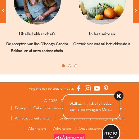
Libelle Lekker chefs
In het seizoen
De recepten van Ilse D’hooge, Sandra
Ontdek hier wat nú het lekkerste is.
Bekkari en al onze andere chefs.
Volg ons ook op sociale media:
© 2026 - Roularta Media Group
Welkom bij Libelle Lekker!
Privacy
Gebruiksvoorwaarden
Cookies
Cookies instellingen
Stel je kookvraag aan Maia...
AI: redactioneel charter
Contact
FAQ
Wedstrijdreglement
Abonneren
Adverteren
Onze zusterwebsites