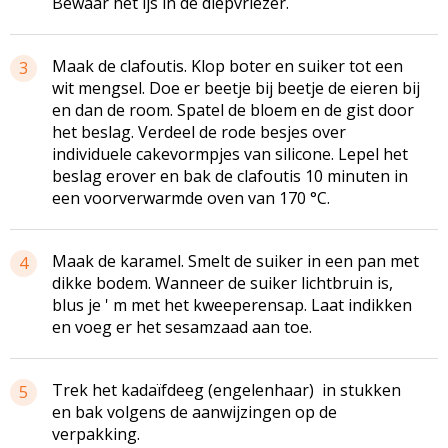
Bewaar het ijs in de diepvriezer.
Maak de clafoutis. Klop boter en suiker tot een
3
wit mengsel. Doe er beetje bij beetje de eieren bij
en dan de room. Spatel de bloem en de gist door
het beslag. Verdeel de rode besjes over
individuele cakevormpjes van silicone. Lepel het
beslag erover en bak de clafoutis 10 minuten in
een voorverwarmde oven van 170 °C.
Maak de karamel. Smelt de suiker in een pan met
4
dikke bodem. Wanneer de suiker lichtbruin is,
blus je ' m met het kweeperensap. Laat indikken
en voeg er het sesamzaad aan toe.
Trek het kadaïfdeeg (engelenhaar) in stukken
5
en bak volgens de aanwijzingen op de
verpakking.