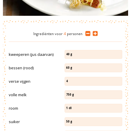
Ingrediënten
voor
4
personen
kweeperen (jus daarvan)
40
g
bessen (rood)
60
g
verse vijgen
4
volle melk
750
g
room
1
dl
suiker
50
g