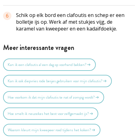
Schik op elk bord een clafoutis en schep er een
6
bolletje ijs op. Werk af met stukjes vijg, de
karamel van kweepeer en een kadaïfdoekje.
Meer interessante vragen
Kan ik een clafoutis al een dag op voorhand bakken?
Kan ik ook diepvries rode besjes gebruiken voor mijn clafoutis?
Hoe voorkom ik dat mijn clafoutis te nat of zompig wordt?
Hoe smelt ik neuzekes het best voor zelfgemaakt ijs?
Waarom kleurt mijn kweepeer rood tijdens het koken?