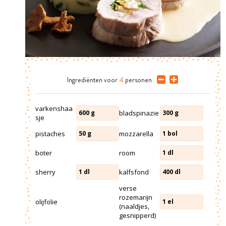
Ingrediënten
voor
4
personen
varkenshaa
bladspinazie
600
g
300
g
sje
pistaches
mozzarella
50
g
1
bol
boter
room
1
dl
sherry
kalfsfond
1
dl
400
dl
verse
rozemarijn
olijfolie
1
el
(naaldjes,
gesnipperd)