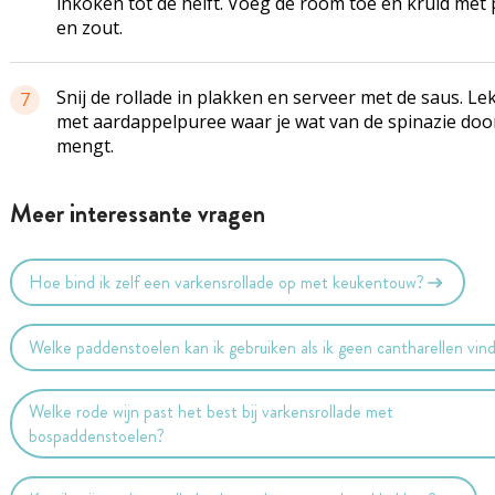
inkoken tot de helft. Voeg de room toe en kruid met
en zout.
Snij de rollade in plakken en serveer met de saus. Le
7
met aardappelpuree waar je wat van de spinazie doo
mengt.
Meer interessante vragen
Hoe bind ik zelf een varkensrollade op met keukentouw?
Welke paddenstoelen kan ik gebruiken als ik geen cantharellen vin
Welke rode wijn past het best bij varkensrollade met
bospaddenstoelen?