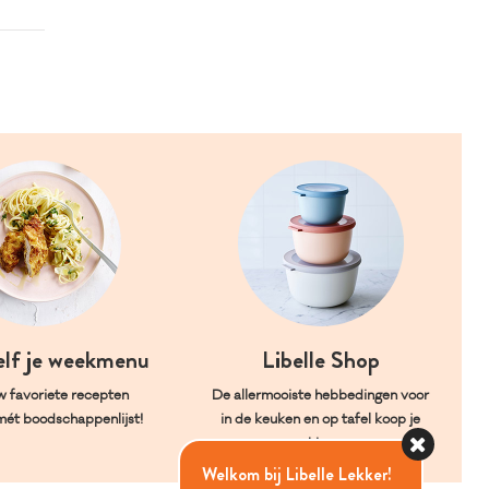
elf je weekmenu
Libelle Shop
w favoriete recepten
De allermooiste hebbedingen voor
mét boodschappenlijst!
in de keuken en op tafel koop je
hier.
Welkom bij Libelle Lekker!