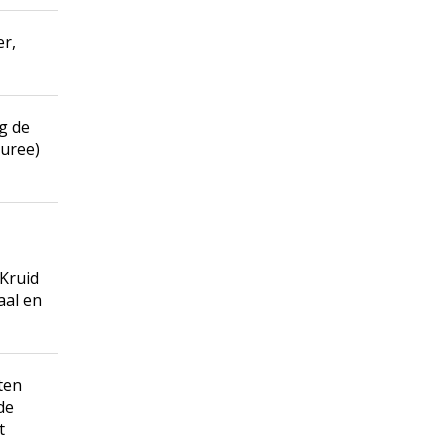
er,
g de
puree)
 Kruid
aal en
ten
de
t