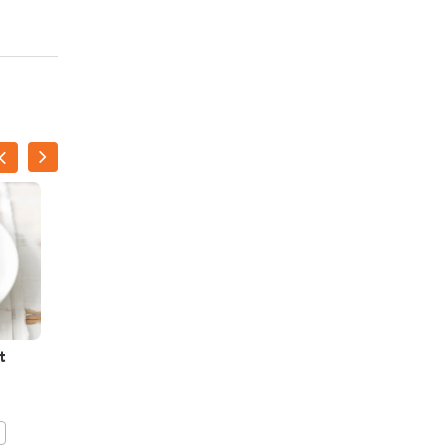
t
Reerug met cantharellen
en blauwe bessen
BEWAAR DIT RECEPT