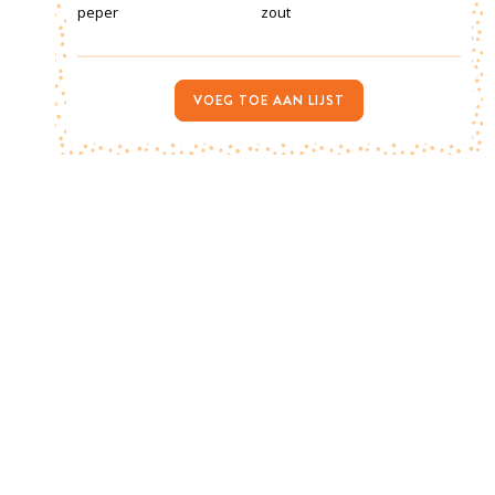
peper
zout
VOEG TOE AAN LIJST