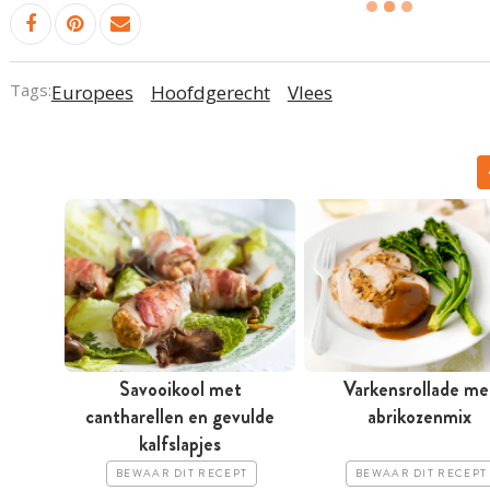
Tags:
Europees
Hoofdgerecht
Vlees
Savooikool met
Varkensrollade me
cantharellen en gevulde
abrikozenmix
kalfslapjes
BEWAAR DIT RECEPT
BEWAAR DIT RECEPT