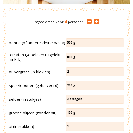
Ingrediënten
voor
4
personen
penne (of andere kleine pasta)
500
g
tomaten (gepeld en uitgelekt,
800
g
uit blik)
aubergines (in blokjes)
2
sperziebonen (gehalveerd)
200
g
selder (in stukjes)
2
stengels
groene olijven (zonder pit)
100
g
ui (in stukken)
1