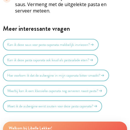
saus. Vermeng met de uitgelekte pasta en
serveer meteen.
Meer interessante vragen
Kan ik deze saus voor pasta caponata makkelijk invriezen?
Kan ik deze pasta caponata ook koud als pastasalade eten?
Hoe voorkom ik dat de aubergine in mijn caponata bitter smaakt?
Waarbij kan ik een klassieke caponata nog serveren naast pasta?
Moet ik de aubergine eerst zouten voor deze pasta caponata?
Welkom bij Libelle Lekker!