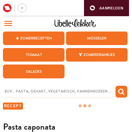
AANMELDEN
BEZOEK ONZE ANDERE WEBSITES
☀️ ZOMERRECEPTEN
MOSSELEN
RECEPTEN
TOMAAT
🍹 ZOMERDRANKJES
WEEKMENU
SALADES
CHAT MET MAIA
INSPIRATIE
MIJN BEWAARDE RECEPTEN
RECEPT
Pasta caponata