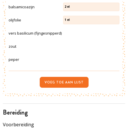
balsamicoazijn
2
el
olijfolie
1
el
vers basilicum (fijngesnipperd)
zout
peper
VOEG TOE AAN LIJST
bereiding
Voorbereiding