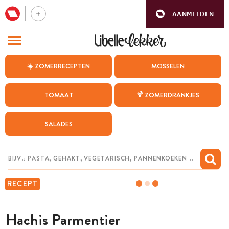
AANMELDEN
BEZOEK ONZE ANDERE WEBSITES
☀️ ZOMERRECEPTEN
MOSSELEN
RECEPTEN
TOMAAT
🍹 ZOMERDRANKJES
WEEKMENU
SALADES
CHAT MET MAIA
INSPIRATIE
MIJN BEWAARDE RECEPTEN
RECEPT
Hachis Parmentier