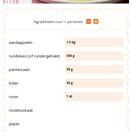
Ingrediënten
voor
4
personen
aardappelen
1.5
kg
rundvlees (of rundergehakt)
500
g
parmezaan
30
g
boter
50
g
room
1
dl
nootmuskaat
peper