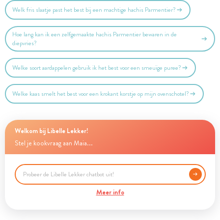
Welk fris slaatje past het best bij een machtige hachis Parmentier?
Hoe lang kan ik een zelfgemaakte hachis Parmentier bewaren in de
diepvries?
Welke soort aardappelen gebruik ik het best voor een smeuïge puree?
Welke kaas smelt het best voor een krokant korstje op mijn ovenschotel?
Welkom bij Libelle Lekker!
Stel je kookvraag aan Maia...
Meer info