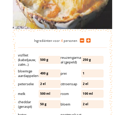
Ingrediënten
voor
4
personen
visfilet
reuzengarna
(kabeljauw,
500
g
250
g
al (gepeld)
zalm...)
bloemige
prei
400
g
1
aardappelen
peterselie
citroensap
2
el
2
el
melk
room
500
ml
100
ml
cheddar
bloem
50
g
2
el
(geraspt)
boter
nootmuskaat