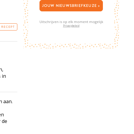
JOUW NIEUWSBRIEFKEUZE >
Uitschrijven is op elk moment mogelijk
Privacybeleid
T RECEPT
n,
 in
n aan.
en
r de