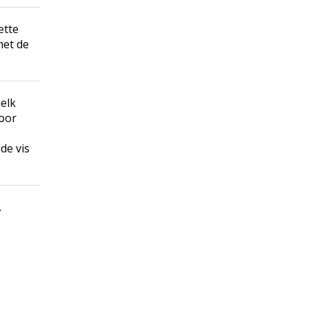
ette
met de
elk
door
de vis
.