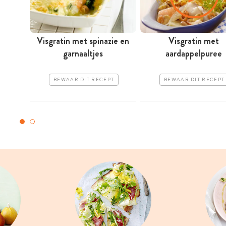
Visgratin met spinazie en
Visgratin met
garnaaltjes
aardappelpuree
BEWAAR DIT RECEPT
BEWAAR DIT RECEPT