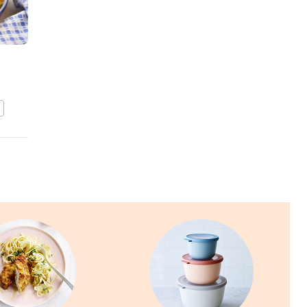
Visgratin met Oud
Brugge
BEWAAR DIT RECEPT