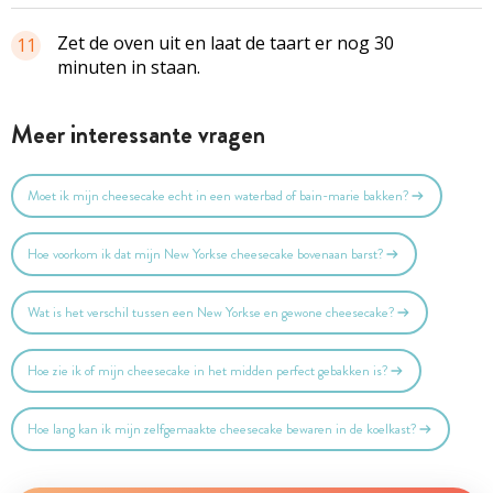
Zet de oven uit en laat de taart er nog 30
11
minuten in staan.
Meer interessante vragen
Moet ik mijn cheesecake echt in een waterbad of bain-marie bakken?
Hoe voorkom ik dat mijn New Yorkse cheesecake bovenaan barst?
Wat is het verschil tussen een New Yorkse en gewone cheesecake?
Hoe zie ik of mijn cheesecake in het midden perfect gebakken is?
Hoe lang kan ik mijn zelfgemaakte cheesecake bewaren in de koelkast?