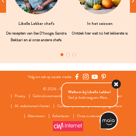
Libelle Lekker chefs
In het seizoen
De recepten van Ilse D’hooge, Sandra
Ontdek hier wat nú het lekkerste is.
Bekkari en al onze andere chefs.
Volg ons ook op sociale media:
© 2026 - Roularta Media Group
Welkom bij Libelle Lekker!
Privacy
Gebruiksvoorwaarden
Cookies
Cookies instellingen
Stel je kookvraag aan Maia...
AI: redactioneel charter
Contact
FAQ
Wedstrijdreglement
Abonneren
Adverteren
Onze zusterwebsites