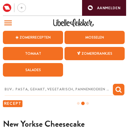
AANMELDEN
BEZOEK ONZE ANDERE WEBSITES
☀️ ZOMERRECEPTEN
MOSSELEN
RECEPTEN
TOMAAT
🍹 ZOMERDRANKJES
WEEKMENU
SALADES
CHAT MET MAIA
INSPIRATIE
MIJN BEWAARDE RECEPTEN
RECEPT
New Yorkse Cheesecake