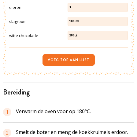
eieren
3
slagroom
100
ml
witte chocolade
200
g
VOEG TOE AAN LIJST
bereiding
Verwarm de oven voor op 180°C.
1
Smelt de boter en meng de
koekkruimels
erdoor.
2