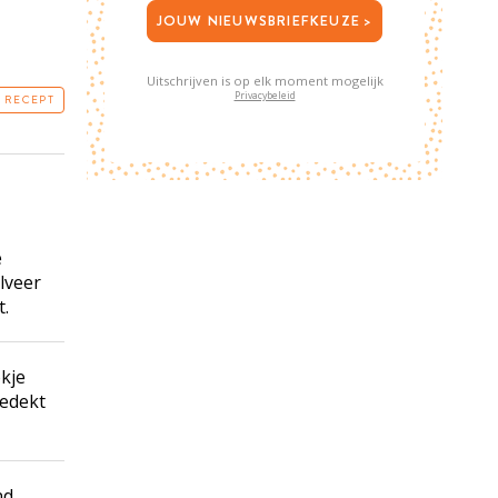
JOUW NIEUWSBRIEFKEUZE >
Uitschrijven is op elk moment mogelijk
Privacybeleid
T RECEPT
e
lveer
t.
kje
gedekt
nd