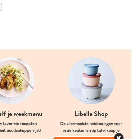
BEWAAR DIT RECEPT
elf je weekmenu
Libelle Shop
w favoriete recepten
De allermooiste hebbedingen voor
mét boodschappenlijst!
in de keuken en op tafel koop je
hier.