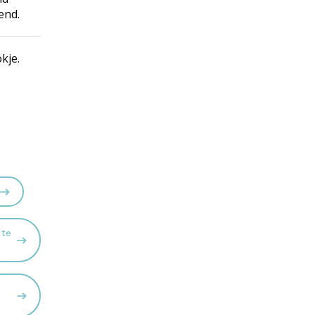
end.
kje.
 te