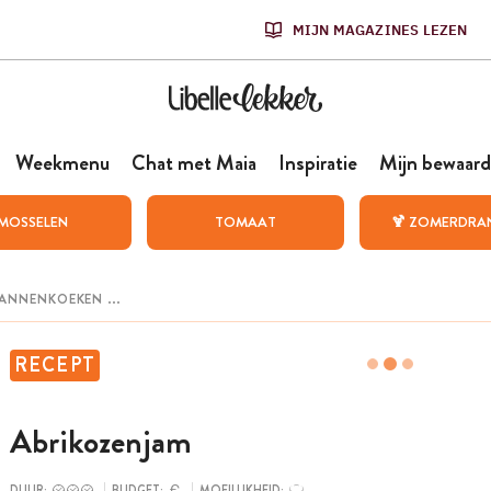
MIJN MAGAZINES LEZEN
Weekmenu
Chat met Maia
Inspiratie
Mijn bewaard
MOSSELEN
TOMAAT
🍹 ZOMERDRA
RECEPT
Abrikozenjam
DUUR:
BUDGET:
MOEILIJKHEID: