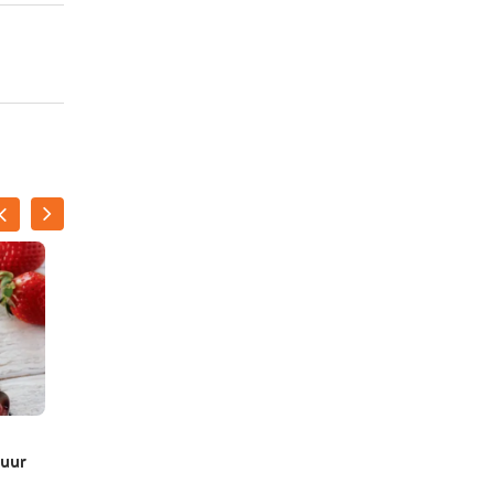
Abrikozenjam
tuur