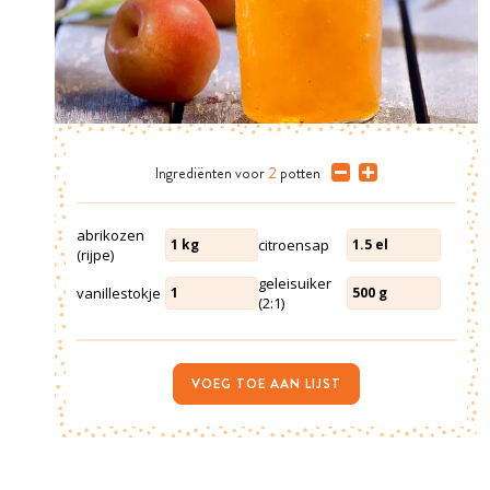
Ingrediënten
voor
2
potten
abrikozen
citroensap
1
kg
1.5
el
(rijpe)
geleisuiker
vanillestokje
1
500
g
(2:1)
VOEG TOE AAN LIJST