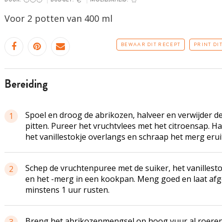
Voor 2 potten van 400 ml
BEWAAR DIT RECEPT
PRINT DI
bereiding
Spoel en droog de abrikozen, halveer en verwijder d
1
pitten. Pureer het vruchtvlees met het citroensap. Ha
het vanillestokje overlangs en schraap het merg erui
Schep de vruchtenpuree met de suiker, het vanillesto
2
en het -merg in een kookpan. Meng goed en laat af
minstens 1 uur rusten.
Breng het abrikozenmengsel op hoog vuur al roere