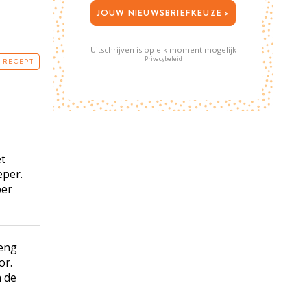
JOUW NIEUWSBRIEFKEUZE >
Uitschrijven is op elk moment mogelijk
Privacybeleid
T RECEPT
t
eper.
per
meng
or.
n de