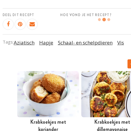
DEEL DIT RECEPT
HOE VOND JE HET RECEPT?
Tags:
Aziatisch
Hapje
Schaal- en schelpdieren
Vis
Krabkoekjes met
Krabkoekjes met
koriander
dillemayonaise