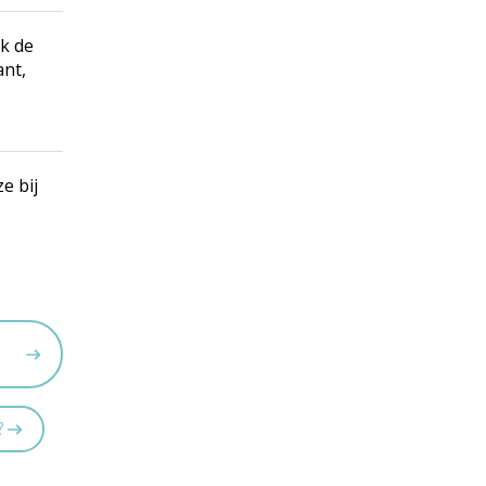
ak de
ant,
e bij
?