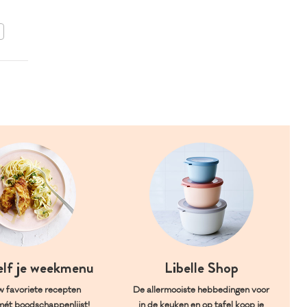
BEWAAR DIT RECEPT
elf je weekmenu
Libelle Shop
w favoriete recepten
De allermooiste hebbedingen voor
mét boodschappenlijst!
in de keuken en op tafel koop je