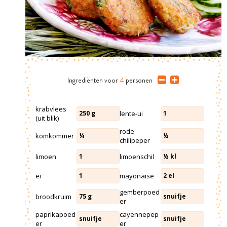
Ingrediënten
voor
4
personen
krabvlees
lente-ui
250
g
1
(uit blik)
rode
komkommer
¼
½
chilipeper
limoen
limoenschil
1
½
kl
ei
mayonaise
1
2
el
gemberpoed
broodkruim
75
g
snuifje
er
paprikapoed
cayennepep
snuifje
snuifje
er
er