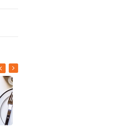
Hapje van zeebaars met
salie