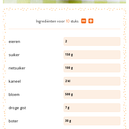
Ingrediënten
voor
10
stuks
eieren
2
suiker
150
g
rietsuiker
100
g
kaneel
2
kl
bloem
500
g
droge gist
7
g
boter
30
g