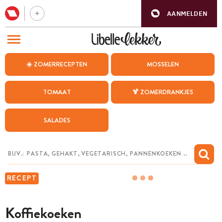
AANMELDEN
BEZOEK ONZE ANDERE WEBSITES
☀️ ZOMERRECEPTEN
MOSSELEN
RECEPTEN
TOMAAT
🍹 ZOMERDRANKJES
WEEKMENU
SALADES
CHAT MET MAIA
INSPIRATIE
MIJN BEWAARDE RECEPTEN
RECEPT
Koffiekoeken