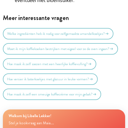
eventueel met bloemsuiker.
Meer interessante vragen
Welke ingrediënten heb ik nodig voor zelfgemaakte amandelkoekjes?
Moet ik mijn koffiekoeken bestrijken met eigeel voor ze de oven ingaan?
Hoe maak ik zelf soezen met een heerlijke koffievulling?
Hoe versier ik boterkoekjes met glazuur in leuke vormen?
Hoe maak ik zelf een smeuïge koffiecrème voor mijn gebak?
Welkom bij Libelle Lekker!
Stel je kookvraag aan Maia...