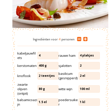
Ingrediënten
voor
4
personen
kabeljauwfil
rauwe ham
4
4
plakjes
ets
kerstomaten
sjalotten
400
g
2
basilicum
knoflook
2
teentjes
2
el
(gesnipperd)
zwarte
olijven
witte wijn
80
g
100
ml
(ontpit)
balsamicoazi
poedersuike
1.5
el
1
kl
jn
r