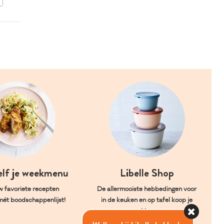
BEWAAR DIT RECEPT
elf je weekmenu
Libelle Shop
w favoriete recepten
De allermooiste hebbedingen voor
mét boodschappenlijst!
in de keuken en op tafel koop je
hier.