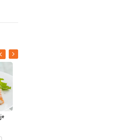
je
Kabeljauw-
zoeteaardappelschotel