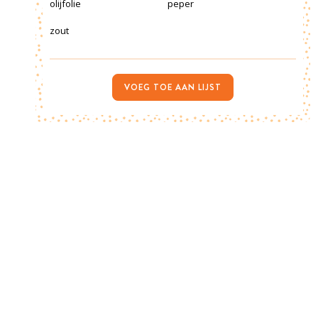
olijfolie
peper
zout
VOEG TOE AAN LIJST