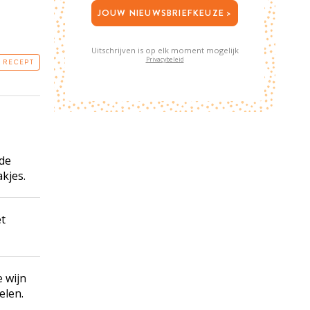
JOUW NIEUWSBRIEFKEUZE >
Uitschrijven is op elk moment mogelijk
Privacybeleid
T RECEPT
 de
akjes.
et
 wijn
elen.