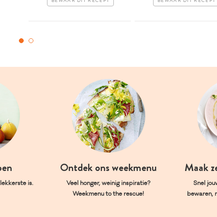
BEWAAR DIT RECEPT
BEWAAR DIT RECEPT
oen
Ontdek ons weekmenu
Maak z
ekkerste is.
Veel honger, weinig inspiratie?
Snel jou
Weekmenu to the rescue!
bewaren, 