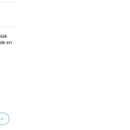
plak
ade en