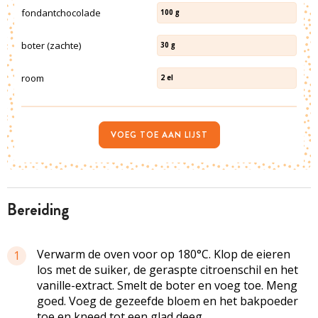
fondantchocolade
100
g
boter (zachte)
30
g
room
2
el
VOEG TOE AAN LIJST
bereiding
Verwarm de oven voor op 180°C. Klop de eieren
1
los met de suiker, de geraspte citroenschil en het
vanille-extract. Smelt de boter en voeg toe. Meng
goed. Voeg de gezeefde bloem en het bakpoeder
toe en kneed tot een glad deeg.