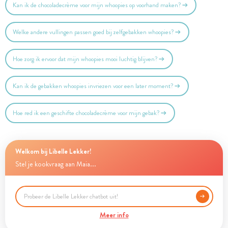
Kan ik de chocoladecrème voor mijn whoopies op voorhand maken?
Welke andere vullingen passen goed bij zelfgebakken whoopies?
Hoe zorg ik ervoor dat mijn whoopies mooi luchtig blijven?
Kan ik de gebakken whoopies invriezen voor een later moment?
Hoe red ik een geschifte chocoladecrème voor mijn gebak?
Welkom bij Libelle Lekker!
Stel je kookvraag aan Maia...
Meer info