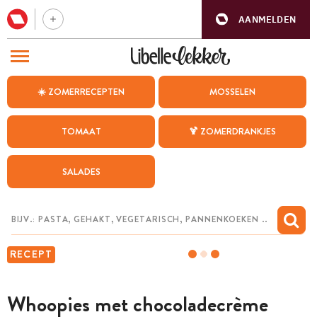
AANMELDEN
BEZOEK ONZE ANDERE WEBSITES
☀️ ZOMERRECEPTEN
MOSSELEN
RECEPTEN
TOMAAT
🍹 ZOMERDRANKJES
WEEKMENU
SALADES
CHAT MET MAIA
INSPIRATIE
MIJN BEWAARDE RECEPTEN
RECEPT
Whoopies met chocoladecrème