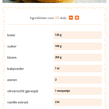
Ingrediënten
voor
20
stuks
boter
125
g
suiker
100
g
bloem
250
g
bakpoeder
1
kl
eieren
2
citroenschil (geraspt)
1
mespuntje
vanille-extract
2
kl