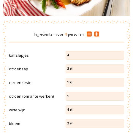
Ingrediënten
voor
4
personen
kalfslapjes
4
citroensap
2
el
citroenzeste
1
kl
citroen (om af te werken)
1
witte wijn
4
el
bloem
2
el