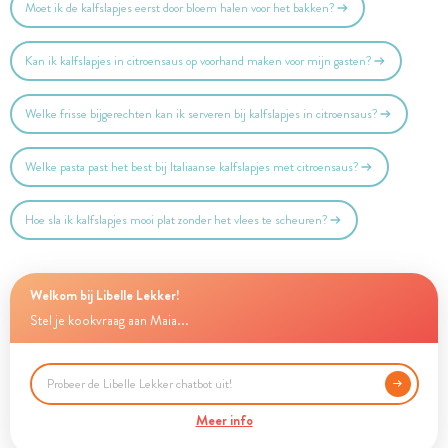
Moet ik de kalfslapjes eerst door bloem halen voor het bakken?
Kan ik kalfslapjes in citroensaus op voorhand maken voor mijn gasten?
Welke frisse bijgerechten kan ik serveren bij kalfslapjes in citroensaus?
Welke pasta past het best bij Italiaanse kalfslapjes met citroensaus?
Hoe sla ik kalfslapjes mooi plat zonder het vlees te scheuren?
Welkom bij Libelle Lekker!
Stel je kookvraag aan Maia...
Meer info