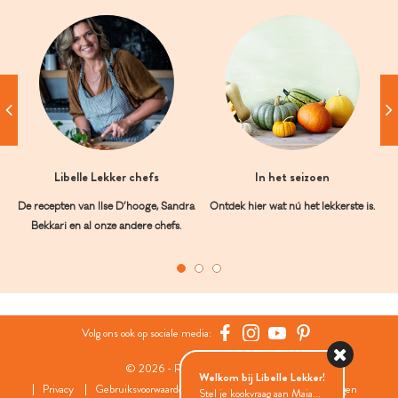
Libelle Lekker chefs
In het seizoen
De recepten van Ilse D’hooge, Sandra
Ontdek hier wat nú het lekkerste is.
Bekkari en al onze andere chefs.
Volg ons ook op sociale media:
© 2026 - Roularta Media Group
Welkom bij Libelle Lekker!
Privacy
Gebruiksvoorwaarden
Cookies
Cookies instellingen
Stel je kookvraag aan Maia...