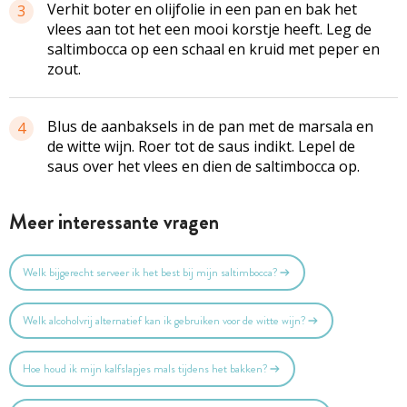
Verhit boter en olijfolie in een pan en bak het
3
vlees aan tot het een mooi korstje heeft. Leg de
saltimbocca op een schaal en kruid met peper en
zout.
Blus de aanbaksels in de pan met de
marsala
en
4
de witte wijn. Roer tot de saus indikt. Lepel de
saus over het vlees en dien de
saltimbocca
op.
Meer interessante vragen
Welk bijgerecht serveer ik het best bij mijn saltimbocca?
Welk alcoholvrij alternatief kan ik gebruiken voor de witte wijn?
Hoe houd ik mijn kalfslapjes mals tijdens het bakken?