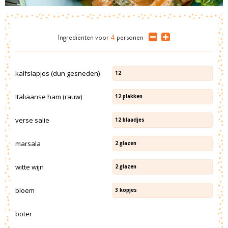
Ingrediënten
voor
4
personen
kalfslapjes (dun gesneden)
12
Italiaanse ham (rauw)
12
plakken
verse salie
12
blaadjes
marsala
2
glazen
witte wijn
2
glazen
bloem
3
kopjes
boter