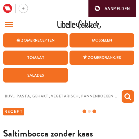
AANMELDEN
BEZOEK ONZE ANDERE WEBSITES
☀️ ZOMERRECEPTEN
MOSSELEN
RECEPTEN
TOMAAT
🍹 ZOMERDRANKJES
WEEKMENU
SALADES
CHAT MET MAIA
INSPIRATIE
MIJN BEWAARDE RECEPTEN
RECEPT
Saltimbocca zonder kaas