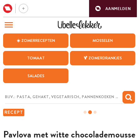
AANMELDEN
BEZOEK ONZE ANDERE WEBSITES
☀️ ZOMERRECEPTEN
MOSSELEN
RECEPTEN
TOMAAT
🍹 ZOMERDRANKJES
WEEKMENU
SALADES
CHAT MET MAIA
INSPIRATIE
MIJN BEWAARDE RECEPTEN
RECEPT
Pavlova met witte chocolademousse