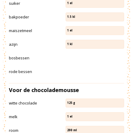
suiker
1
el
bakpoeder
1.5
kl
maïszetmeel
1
el
azijn
1
kl
bosbessen
rode bessen
Voor de chocolademousse
witte chocolade
125
g
melk
1
el
room
200
ml