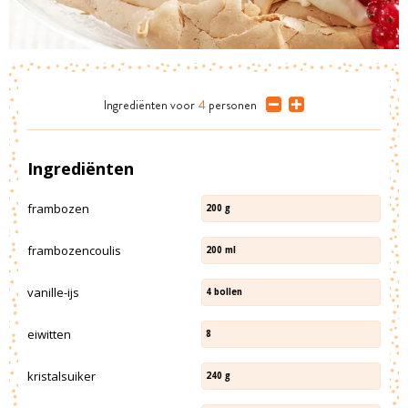
Ingrediënten
voor
4
personen
Ingrediënten
frambozen
200
g
frambozencoulis
200
ml
vanille-ijs
4
bollen
eiwitten
8
kristalsuiker
240
g