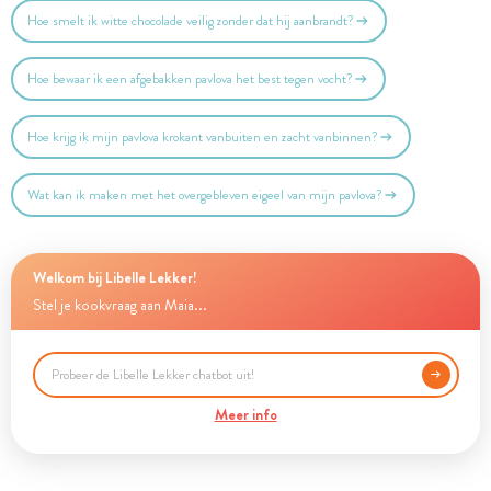
Hoe smelt ik witte chocolade veilig zonder dat hij aanbrandt?
Hoe bewaar ik een afgebakken pavlova het best tegen vocht?
Hoe krijg ik mijn pavlova krokant vanbuiten en zacht vanbinnen?
Wat kan ik maken met het overgebleven eigeel van mijn pavlova?
Welkom bij Libelle Lekker!
Stel je kookvraag aan Maia...
Meer info