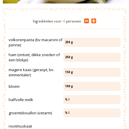
Ingrediënten
voor
4
personen
volkorenpasta (bv macaroni of
250
g
penne)
ham (ontvet, dikke sneden of
250
g
een blokje)
magere kaas (geraspt, bv.
150
g
emmentaler)
bloem
100
g
halfvolle melk
½
l
groentebouillon (vetarm)
½
l
nootmuskaat