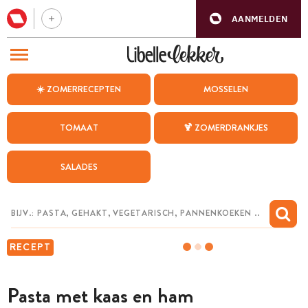
AANMELDEN
BEZOEK ONZE ANDERE WEBSITES
☀️ ZOMERRECEPTEN
MOSSELEN
RECEPTEN
TOMAAT
🍹 ZOMERDRANKJES
WEEKMENU
SALADES
CHAT MET MAIA
INSPIRATIE
MIJN BEWAARDE RECEPTEN
RECEPT
Pasta met kaas en ham