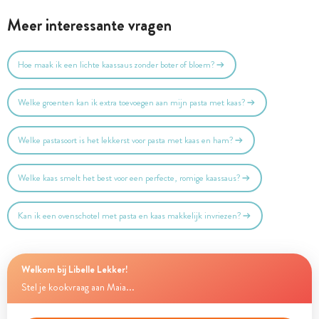
Meer interessante vragen
Hoe maak ik een lichte kaassaus zonder boter of bloem?
Welke groenten kan ik extra toevoegen aan mijn pasta met kaas?
Welke pastasoort is het lekkerst voor pasta met kaas en ham?
Welke kaas smelt het best voor een perfecte, romige kaassaus?
Kan ik een ovenschotel met pasta en kaas makkelijk invriezen?
Welkom bij Libelle Lekker!
Stel je kookvraag aan Maia...