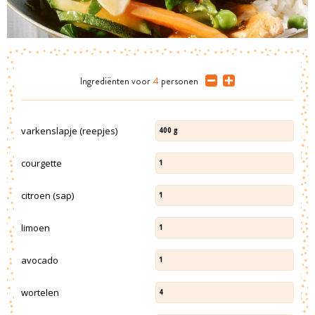
Ingrediënten
voor
4
personen
varkenslapje (reepjes)
400
g
courgette
1
citroen (sap)
1
limoen
1
avocado
1
wortelen
4