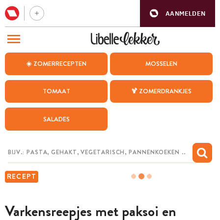
AANMELDEN
BEZOEK ONZE ANDERE WEBSITES
☀️ ZOMERRECEPTEN
MOSSELEN
RECEPTEN
TOMAAT
🍹 ZOMERDRANKJES
WEEKMENU
SALADES
CHAT MET MAIA
INSPIRATIE
MIJN BEWAARDE RECEPTEN
RECEPT
Varkensreepjes met paksoi en