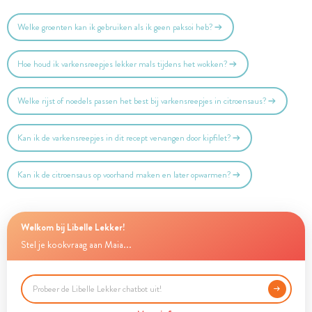
Welke groenten kan ik gebruiken als ik geen paksoi heb?
Hoe houd ik varkensreepjes lekker mals tijdens het wokken?
Welke rijst of noedels passen het best bij varkensreepjes in citroensaus?
Kan ik de varkensreepjes in dit recept vervangen door kipfilet?
Kan ik de citroensaus op voorhand maken en later opwarmen?
Welkom bij Libelle Lekker!
Stel je kookvraag aan Maia...