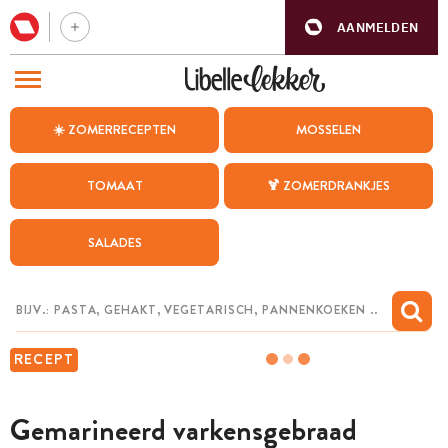
AANMELDEN
BEZOEK ONZE ANDERE WEBSITES
☀️ ZOMERRECEPTEN
MOSSELEN
RECEPTEN
TOMAAT
🍹 ZOMERDRANKJES
WEEKMENU
SALADES
CHAT MET MAIA
INSPIRATIE
MIJN BEWAARDE RECEPTEN
RECEPT
Gemarineerd varkensgebraad