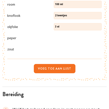
room
100
ml
knoflook
2
teentjes
olijfolie
3
el
peper
zout
VOEG TOE AAN LIJST
bereiding