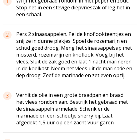
Wrijf het gebraad rondom in met peper en zout.
1
Stop het in een stevige
diepvrieszak
of leg het in
een schaal.
Pers 2 sinaasappelen. Pel de
knoflookteentjes
en
2
snij ze in dunne plakjes. Spoel de rozemarijn en
schud goed droog. Meng het sinaasappelsap met
mosterd, rozemarijn en knoflook. Voeg bij het
vlees. Sluit de zak goed en laat 1 nacht marineren
in de koelkast. Neem het vlees uit de marinade en
dep droog. Zeef de marinade en zet even opzij.
Verhit de olie in een grote braadpan en braad
3
het vlees rondom aan. Bestrijk het gebraad met
de
sinaasappelmarmelade
. Schenk er de
marinade en een scheutje sherry bij. Laat
afgedekt 1,5 uur op een zacht vuur garen.