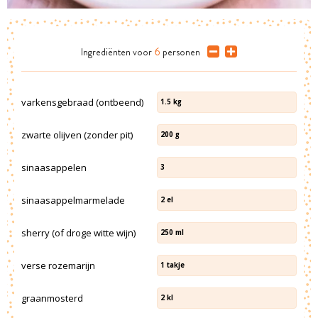
Ingrediënten
voor
6
personen
varkensgebraad (ontbeend)
1.5
kg
zwarte olijven (zonder pit)
200
g
sinaasappelen
3
sinaasappelmarmelade
2
el
sherry (of droge witte wijn)
250
ml
verse rozemarijn
1
takje
graanmosterd
2
kl