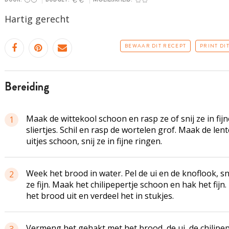
Hartig gerecht
BEWAAR DIT RECEPT
PRINT DI
bereiding
Maak de
wittekool
schoon en rasp ze of snij ze in fijn
1
sliertjes. Schil en rasp de wortelen grof. Maak de lent
uitjes schoon, snij ze in fijne ringen.
Week het brood in water. Pel de ui en de knoflook, s
2
ze fijn. Maak het
chilipepertje
schoon en hak het fijn. 
het brood uit en verdeel het in stukjes.
Vermeng het gehakt met het brood, de ui, de chilipe