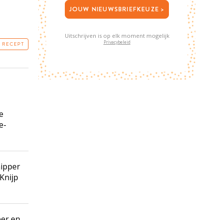
JOUW NIEUWSBRIEFKEUZE >
Uitschrijven is op elk moment mogelijk
Privacybeleid
T RECEPT
e
e-
nipper
Knijp
per en