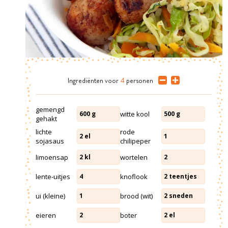
Ingrediënten
voor
4
personen
gemengd
witte kool
600
g
500
g
gehakt
lichte
rode
2
el
1
sojasaus
chilipeper
limoensap
wortelen
2
kl
2
lente-uitjes
knoflook
4
2
teentjes
ui (kleine)
brood (wit)
1
2
sneden
eieren
boter
2
2
el