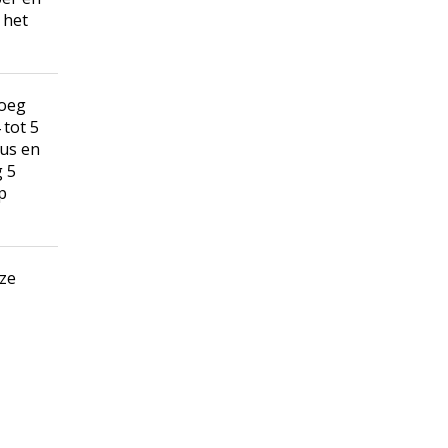
 het
Voeg
 tot 5
aus en
g 5
p
 ze