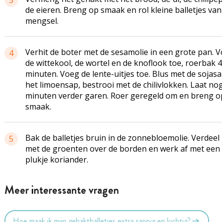
3
de eieren. Breng op smaak en rol kleine balletjes van
mengsel.
Verhit de boter met de sesamolie in een grote pan. 
4
de
wittekool
, de wortel en de knoflook toe, roerbak 4
minuten. Voeg de lente-uitjes toe. Blus met de sojas
het limoensap, bestrooi met de
chilivlokken
. Laat no
minuten verder garen. Roer geregeld om en breng o
smaak.
Bak de balletjes bruin in de zonnebloemolie. Verdeel
5
met de groenten over de borden en werk af met een
plukje koriander.
Meer interessante vragen
Hoe maak ik mijn gehaktballetjes extra sappig en luchtig?