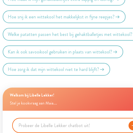
Hoe snij ik een wittekool het makkelijkst in fijne reepjes?
Welke patatten passen het best bij gehaktballetjes met wittekool?
Kan ik ook savooikool gebruiken in plaats van wittekool?
Hoe zorg ik dat mijn wittekool niet te hard blijft?
Welkom bij Libelle Lekker!
Stel je kookvraag aan Maia...