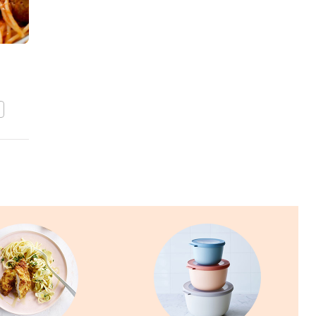
Penne met
gehaktballetjes
BEWAAR DIT RECEPT