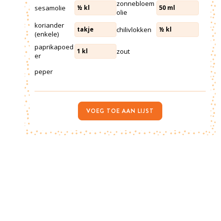
zonnebloem
sesamolie
½
kl
50
ml
olie
koriander
chilivlokken
takje
½
kl
(enkele)
paprikapoed
zout
1
kl
er
peper
VOEG TOE AAN LIJST