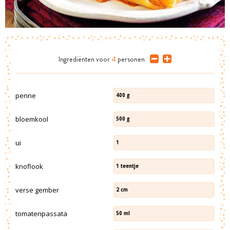
Ingrediënten
voor
4
personen
penne
400
g
bloemkool
500
g
ui
1
knoflook
1
teentje
verse gember
2
cm
tomatenpassata
50
ml