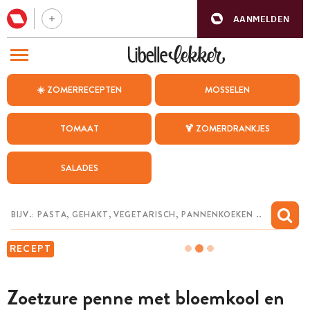
AANMELDEN
BEZOEK ONZE ANDERE WEBSITES
☀️ ZOMERRECEPTEN
MOSSELEN
RECEPTEN
TOMAAT
🍹 ZOMERDRANKJES
WEEKMENU
SALADES
CHAT MET MAIA
INSPIRATIE
MIJN BEWAARDE RECEPTEN
RECEPT
Zoetzure penne met bloemkool en