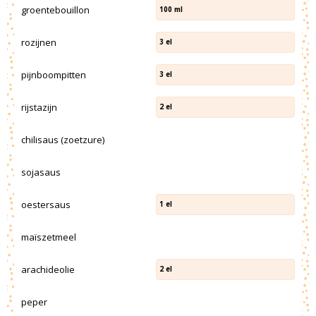
groentebouillon
100
ml
rozijnen
3
el
pijnboompitten
3
el
rijstazijn
2
el
chilisaus (zoetzure)
sojasaus
oestersaus
1
el
maïszetmeel
arachideolie
2
el
peper