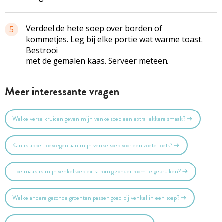
Verdeel de hete soep over borden of
5
kommetjes. Leg bij elke portie wat warme toast.
Bestrooi
met de gemalen kaas. Serveer meteen.
Meer interessante vragen
Welke verse kruiden geven mijn venkelsoep een extra lekkere smaak?
Kan ik appel toevoegen aan mijn venkelsoep voor een zoete toets?
Hoe maak ik mijn venkelsoep extra romig zonder room te gebruiken?
Welke andere gezonde groenten passen goed bij venkel in een soep?