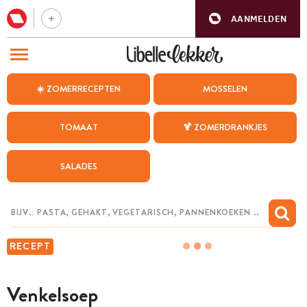
AANMELDEN
BEZOEK ONZE ANDERE WEBSITES
☀️ ZOMERRECEPTEN
MOSSELEN
RECEPTEN
TOMAAT
🍹 ZOMERDRANKJES
WEEKMENU
SALADES
CHAT MET MAIA
INSPIRATIE
MIJN BEWAARDE RECEPTEN
RECEPT
Venkelsoep