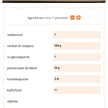
Ingrediënten
voor
4
personen
stokbrood
1
venkel (in stukjes)
500
g
ui (gesnipperd)
1
parmezaan (krullen)
50
g
tomatenpuree
2
el
kalfsfond
1
l
olijfolie