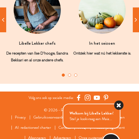
Libelle Lekker chefs
In het seizoen
De recepten van Ilse D’hooge, Sandra
Ontdek hier wat nú het lekkerste is.
Bekkari en al onze andere chefs.
Volg ons ook op sociale media:
© 2026 - Roularta Media Group
Welkom bij Libelle Lekker!
Privacy
Gebruiksvoorwaarden
Cookies
Cookies instellingen
Stel je kookvraag aan Maia...
AI: redactioneel charter
Contact
FAQ
Wedstrijdreglement
Abonneren
Adverteren
Onze zusterwebsites