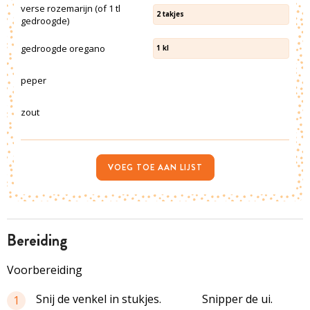
verse rozemarijn (of 1 tl
2
takjes
gedroogde)
gedroogde oregano
1
kl
peper
zout
VOEG TOE AAN LIJST
bereiding
Voorbereiding
Snij de venkel in stukjes.
Snipper de ui.
1