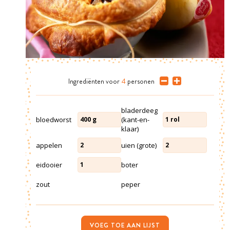
Ingrediënten
voor
4
personen
bladerdeeg
bloedworst
(kant-en-
400
g
1
rol
klaar)
appelen
uien (grote)
2
2
eidooier
boter
1
zout
peper
VOEG TOE AAN LIJST