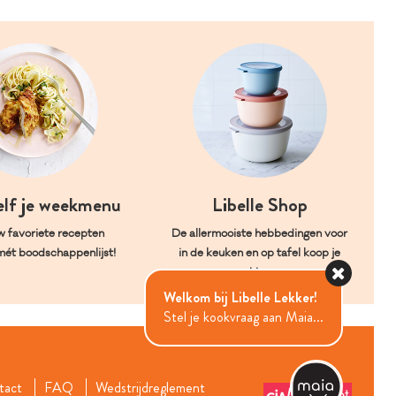
elf je weekmenu
Libelle Shop
w favoriete recepten
De allermooiste hebbedingen voor
mét boodschappenlijst!
in de keuken en op tafel koop je
hier.
Welkom bij Libelle Lekker!
Stel je kookvraag aan Maia...
tact
FAQ
Wedstrijdreglement