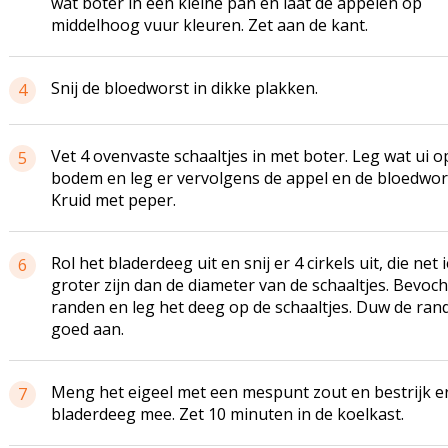
wat boter in een kleine pan en laat de appelen op
middelhoog vuur kleuren. Zet aan de kant.
Snij de bloedworst in dikke plakken.
4
Vet 4 ovenvaste schaaltjes in met boter. Leg wat ui o
5
bodem en leg er vervolgens de appel en de bloedwor
Kruid met peper.
Rol het bladerdeeg uit en snij er 4 cirkels uit, die net 
6
groter zijn dan de diameter van de schaaltjes. Bevoch
randen en leg het deeg op de schaaltjes. Duw de ran
goed aan.
Meng het eigeel met een mespunt zout en bestrijk e
7
bladerdeeg mee. Zet 10 minuten in de koelkast.