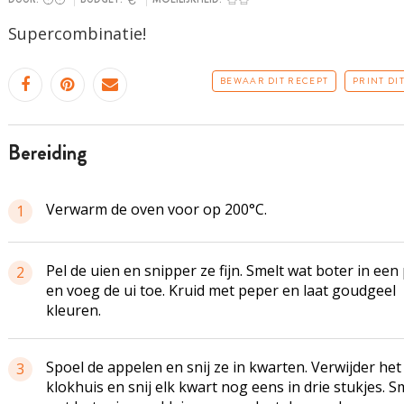
Supercombinatie
!
BEWAAR DIT RECEPT
PRINT DI
bereiding
Verwarm de oven voor op 200°C.
1
Pel de uien en snipper ze fijn. Smelt wat boter in een
2
en voeg de ui toe. Kruid met peper en laat goudgeel
kleuren.
Spoel de appelen en snij ze in kwarten. Verwijder het
3
klokhuis en snij elk kwart nog eens in drie stukjes. S