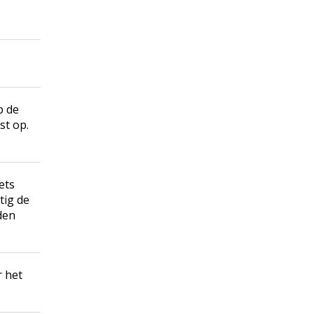
p de
st op.
iets
tig de
den
r het