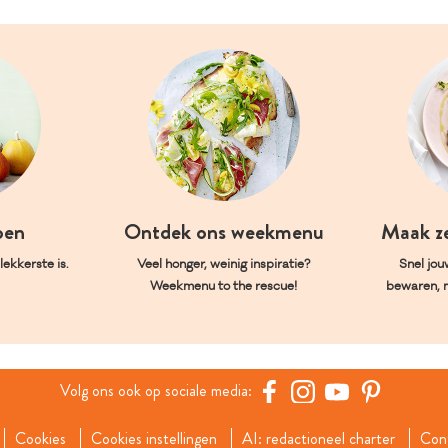
oen
Ontdek ons weekmenu
Maak z
ekkerste is.
Veel honger, weinig inspiratie?
Snel jou
Weekmenu to the rescue!
bewaren, 
Volg ons ook op sociale media:
Cookies
Cookies instellingen
AI: redactioneel charter
Con