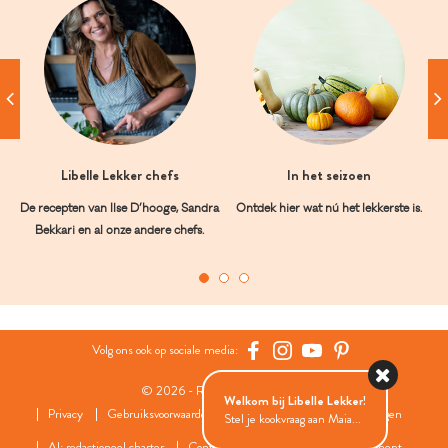
Libelle Lekker chefs
In het seizoen
De recepten van Ilse D’hooge, Sandra
Ontdek hier wat nú het lekkerste is.
Bekkari en al onze andere chefs.
Volg ons ook op sociale media:
© 2026 - Roularta Media Group
Welkom bij Libelle Lekker!
Privacy
Gebruiksvoorwaarden
Cookies
Cookies instellingen
Stel je kookvraag aan Maia...
AI: redactioneel charter
Contact
FAQ
Wedstrijdreglement