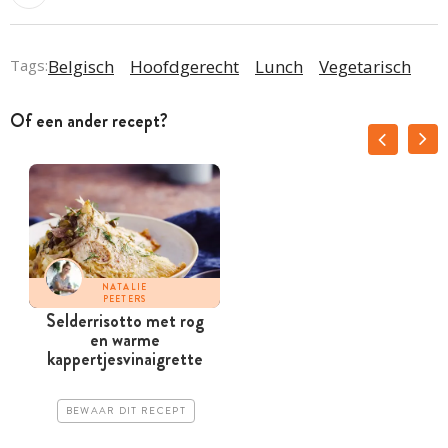
Tags:
Belgisch
Hoofdgerecht
Lunch
Vegetarisch
Of een ander recept?
NATALIE
PEETERS
Selderrisotto met rog
en warme
kappertjesvinaigrette
BEWAAR DIT RECEPT