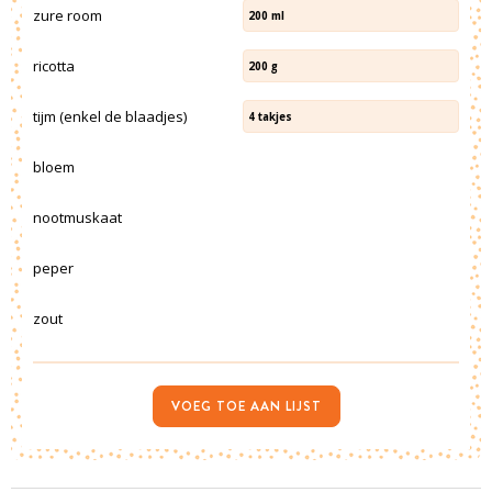
zure room
200
ml
ricotta
200
g
tijm (enkel de blaadjes)
4
takjes
bloem
nootmuskaat
peper
zout
VOEG TOE AAN LIJST