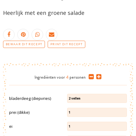
Heerlijk met een groene salade
BEWAAR DIT RECEPT
PRINT DIT RECEPT
Ingrediënten
voor
4
personen
bladerdeeg (diepvries)
2
vellen
prei (dikke)
1
ei
1