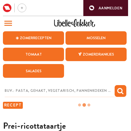
AANMELDEN
BEZOEK ONZE ANDERE WEBSITES
☀️ ZOMERRECEPTEN
MOSSELEN
RECEPTEN
TOMAAT
🍹 ZOMERDRANKJES
WEEKMENU
SALADES
CHAT MET MAIA
INSPIRATIE
MIJN BEWAARDE RECEPTEN
RECEPT
Prei-ricottataartje