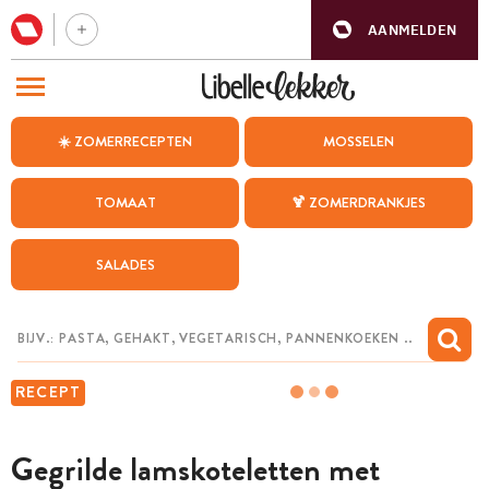
AANMELDEN
BEZOEK ONZE ANDERE WEBSITES
☀️ ZOMERRECEPTEN
MOSSELEN
RECEPTEN
TOMAAT
🍹 ZOMERDRANKJES
WEEKMENU
SALADES
CHAT MET MAIA
INSPIRATIE
MIJN BEWAARDE RECEPTEN
RECEPT
Gegrilde lamskoteletten met