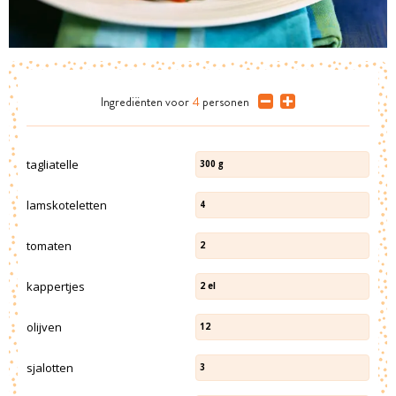
Ingrediënten
voor
4
personen
tagliatelle
300
g
lamskoteletten
4
tomaten
2
kappertjes
2
el
olijven
12
sjalotten
3