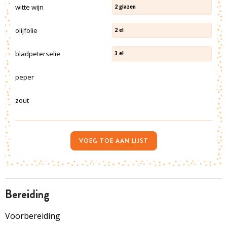
witte wijn
2
glazen
olijfolie
2
el
bladpeterselie
3
el
peper
zout
VOEG TOE AAN LIJST
bereiding
Voorbereiding