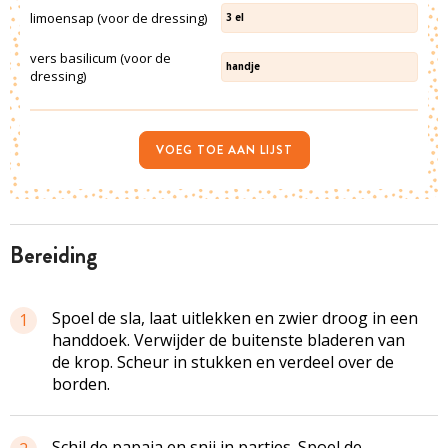
limoensap (voor de dressing)
3
el
vers basilicum (voor de
handje
dressing)
VOEG TOE AAN LIJST
bereiding
Spoel de sla, laat uitlekken en zwier droog in een
1
handdoek. Verwijder de buitenste bladeren van
de krop. Scheur in stukken en verdeel over de
borden.
Schil de papaja en snij in partjes. Spoel de