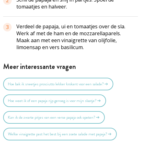
2
tomaatjes en halveer.
Verdeel de papaja, ui en tomaatjes over de sla.
3
Werk af met de ham en de mozzarellaparels.
Maak aan met een vinaigrette van olijfolie,
limoensap en vers basilicum.
Meer interessante vragen
Hoe bak ik sneetjes prosciutto lekker krokant voor een salade?
Hoe weet ik of een papaja rijp genoeg is voor mijn slaatje?
Kan ik de zwarte pitjes van een verse papaja ook opeten?
Welke vinaigrette past het best bij een zoete salade met papaja?