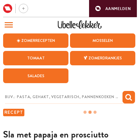
AANMELDEN
BEZOEK ONZE ANDERE WEBSITES
☀️ ZOMERRECEPTEN
MOSSELEN
RECEPTEN
TOMAAT
🍹 ZOMERDRANKJES
WEEKMENU
SALADES
CHAT MET MAIA
INSPIRATIE
MIJN BEWAARDE RECEPTEN
RECEPT
Sla met papaja en prosciutto