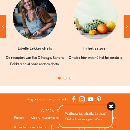
Libelle Lekker chefs
In het seizoen
De recepten van Ilse D’hooge, Sandra
Ontdek hier wat nú het lekkerste is.
Bekkari en al onze andere chefs.
Volg ons ook op sociale media:
© 2026 - Roularta Media Group
Welkom bij Libelle Lekker!
Privacy
Gebruiksvoorwaarden
Cookies
Cookies instellingen
Stel je kookvraag aan Maia...
AI: redactioneel charter
Contact
FAQ
Wedstrijdreglement