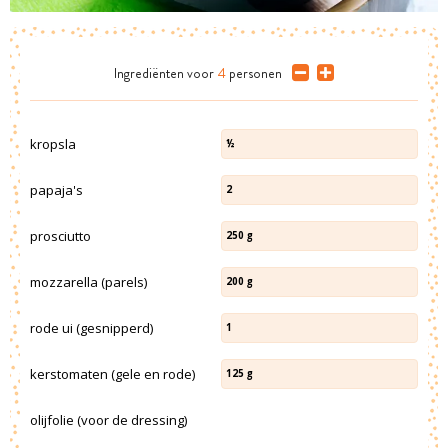
Ingrediënten
voor
4
personen
kropsla
½
papaja's
2
prosciutto
250
g
mozzarella (parels)
200
g
rode ui (gesnipperd)
1
kerstomaten (gele en rode)
125
g
olijfolie (voor de dressing)