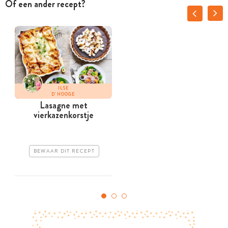
Of een ander recept?
ILSE
D'HOOGE
Lasagne met
vierkazenkorstje
e
BEWAAR DIT RECEPT