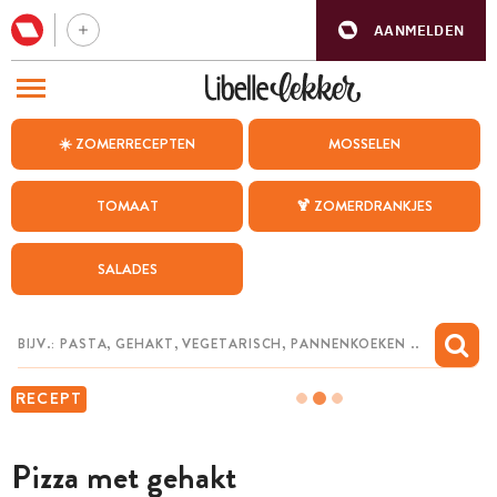
AANMELDEN
BEZOEK ONZE ANDERE WEBSITES
☀️ ZOMERRECEPTEN
MOSSELEN
RECEPTEN
TOMAAT
🍹 ZOMERDRANKJES
WEEKMENU
SALADES
CHAT MET MAIA
INSPIRATIE
MIJN BEWAARDE RECEPTEN
RECEPT
Pizza met gehakt