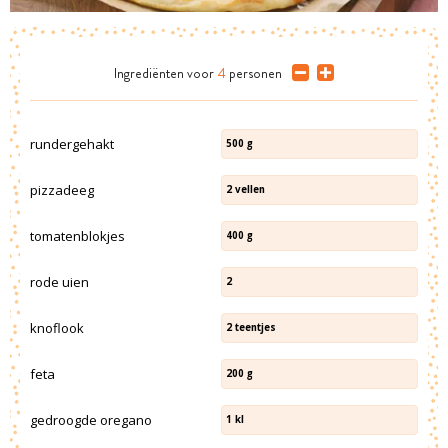
Ingrediënten
voor
4
personen
rundergehakt
500
g
pizzadeeg
2
vellen
tomatenblokjes
400
g
rode uien
2
knoflook
2
teentjes
feta
200
g
gedroogde oregano
1
kl