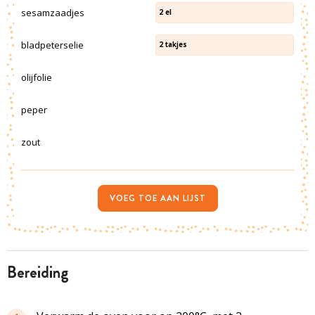
sesamzaadjes
2
el
bladpeterselie
2
takjes
olijfolie
peper
zout
VOEG TOE AAN LIJST
bereiding