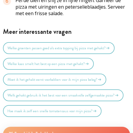
Pel de uien en snij ze in fijne ringen. Garneer de
6
pizza met
uiringen
en
peterselieblaadjes
. Serveer
met een frisse salade.
Meer interessante vragen
Welke groenten passen goed als extra topping bij pizza met gehakt?
Welke kaas smelt het best op een pizza met gehakt?
Moet ik het gehakt eerst voorbakken voor ik mijn pizza beleg?
Welk gehakt gebruik ik het best voor een smaakvolle zelfgemaakte pizza?
Hoe maak ik zelf een snelle tomatensaus voor mijn pizza?