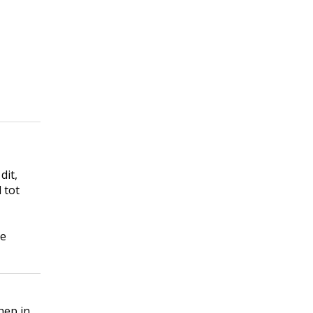
dit,
 tot
me
hep in