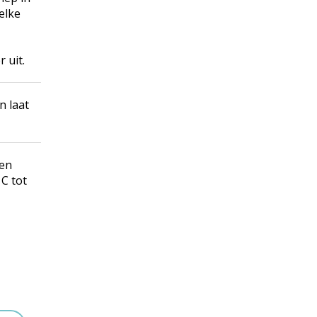
elke
 uit.
n laat
gen
C tot