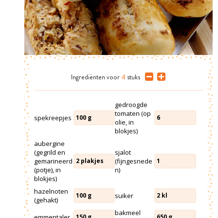
Ingrediënten
voor
4
stuks
gedroogde
tomaten (op
spekreepjes
100
g
6
olie, in
blokjes)
aubergine
(gegrild en
sjalot
gemarineerd
(fijngesnede
2
plakjes
1
(potje), in
n)
blokjes)
hazelnoten
suiker
100
g
2
kl
(gehakt)
bakmeel
emmentaler
150
g
650
g