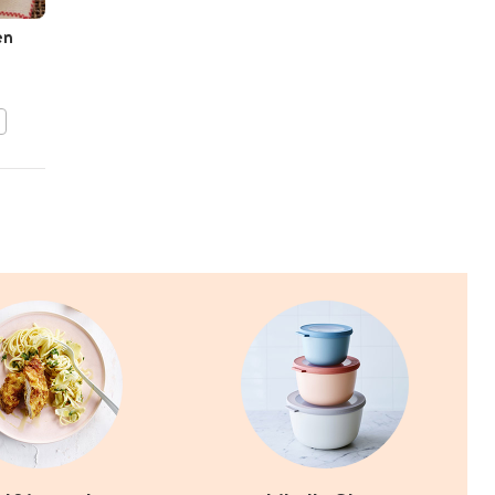
en
Avocadoslaatje
BEWAAR DIT RECEPT