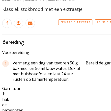
Klassiek stokbrood met een extraatje
BEWAAR DIT RECEPT
PRINT DI
bereiding
Voorbereiding
Vermeng een dag van tevoren 50 g
Bereid de gar
1
bakmeel en 50 ml lauw water. Dek af
met huishoudfolie en laat 24 uur
rusten op kamertemperatuur.
Garnituur
1:
hak
de
hazelnoten