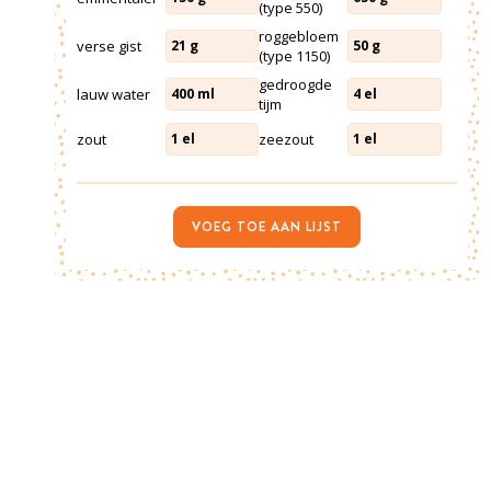
(type 550)
roggebloem
verse gist
21
g
50
g
(type 1150)
gedroogde
lauw water
400
ml
4
el
tijm
zout
zeezout
1
el
1
el
VOEG TOE AAN LIJST