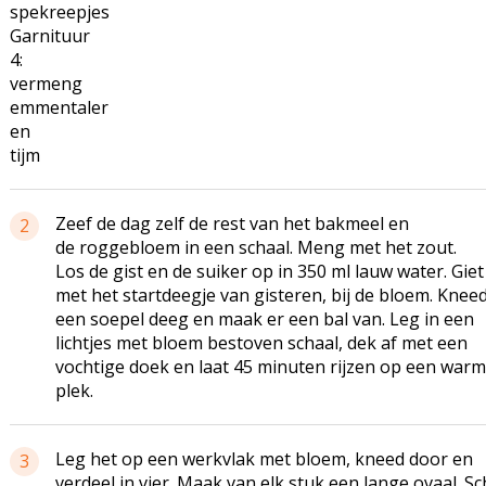
spekreepjes
Garnituur
4:
vermeng
emmentaler
en
tijm
Zeef de dag zelf de rest van het bakmeel en
2
de roggebloem in een schaal. Meng met het zout.
Los de gist en de suiker op in 350 ml lauw water. Giet 
met het startdeegje van gisteren, bij de bloem. Kneed
een soepel deeg en maak er een bal van. Leg in een
lichtjes met bloem bestoven schaal, dek af met een
vochtige doek en laat 45 minuten rijzen op een war
plek.
Leg het op een werkvlak met bloem, kneed door en
3
verdeel in vier. Maak van elk stuk een lange ovaal. Sc