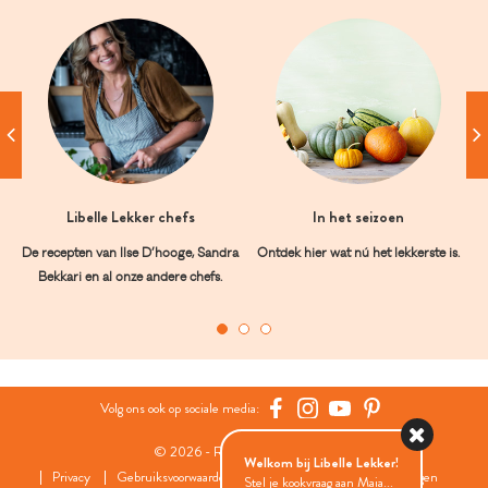
Libelle Lekker chefs
In het seizoen
De recepten van Ilse D’hooge, Sandra
Ontdek hier wat nú het lekkerste is.
Bekkari en al onze andere chefs.
Volg ons ook op sociale media:
© 2026 - Roularta Media Group
Welkom bij Libelle Lekker!
Privacy
Gebruiksvoorwaarden
Cookies
Cookies instellingen
Stel je kookvraag aan Maia...