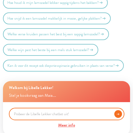
Hoe houd ik mijn lamszadel lekker sappig tijdens het bakken?
Hoe snijd ik een lamszadel makkelijk in mooie, gelijke plakken?
Welke verse kruiden passen het best bij een sappig lamszadel?
Welke wijn past het beste bij een mals stuk lamszadel?
Kan ik voor dit recept ook diepvriesspinazie gebruiken in plaats van verse?
Welkom bij Libelle Lekker!
Stel je kookvraag aan Maia...
Meer info