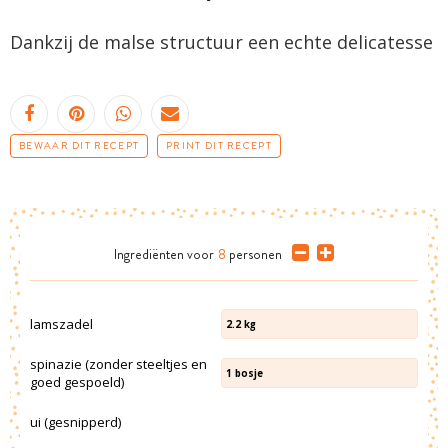
Dankzij de malse structuur een echte delicatesse
BEWAAR DIT RECEPT
PRINT DIT RECEPT
Ingrediënten
voor
8
personen
lamszadel
2.2
kg
spinazie (zonder steeltjes en
1
bosje
goed gespoeld)
ui (gesnipperd)