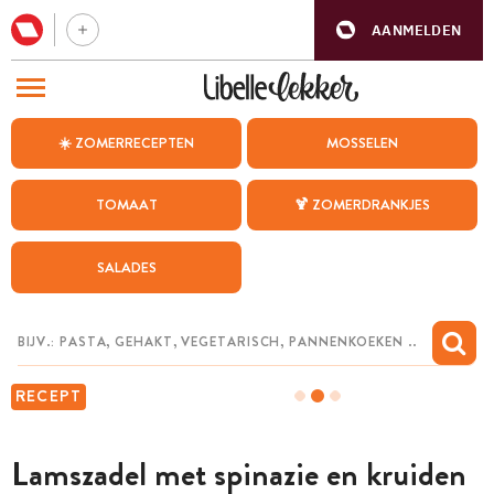
AANMELDEN
BEZOEK ONZE ANDERE WEBSITES
☀️ ZOMERRECEPTEN
MOSSELEN
RECEPTEN
TOMAAT
🍹 ZOMERDRANKJES
WEEKMENU
SALADES
CHAT MET MAIA
INSPIRATIE
MIJN BEWAARDE RECEPTEN
RECEPT
Lamszadel met spinazie en kruiden