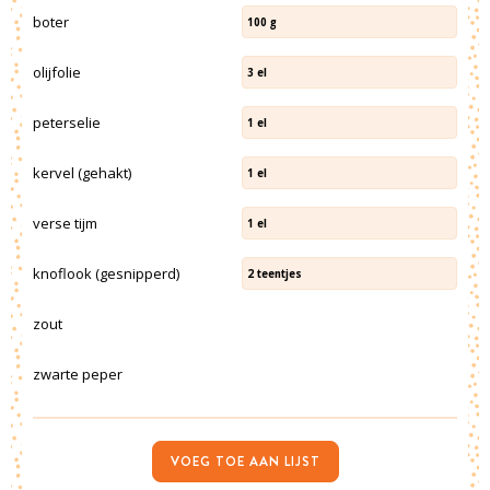
boter
100
g
olijfolie
3
el
peterselie
1
el
kervel (gehakt)
1
el
verse tijm
1
el
knoflook (gesnipperd)
2
teentjes
zout
zwarte peper
VOEG TOE AAN LIJST