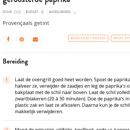
DUUR:
BUDGET:
MOEILIJKHEID:
Provençaals getint
BEWAAR DIT RECEPT
PRINT DI
bereiding
Laat de ovengrill goed heet worden. Spoel de paprika
1
halveer ze, verwijder de zaadjes en leg de paprika's 
bakplaat met de schil naar boven. Laat de schil volled
zwartblakeren (20 à 30 minuten). Doe de paprika's in
plastic zak en laat ze afkoelen. Daarna kun je de schil
makkelijk verwijderen.
Meng de wijnazijn, olijfolie, knoflook, rode ui, kapper