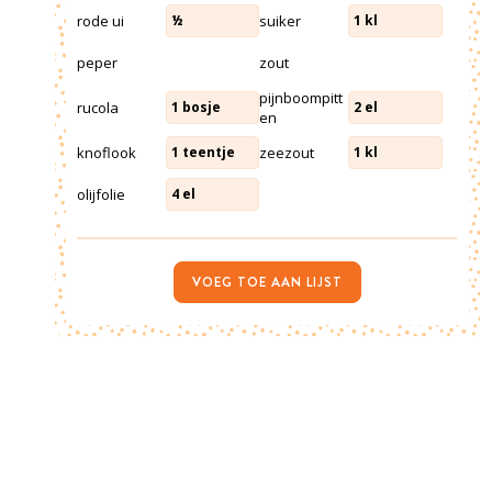
rode ui
suiker
½
1
kl
peper
zout
pijnboompitt
rucola
1
bosje
2
el
en
knoflook
zeezout
1
teentje
1
kl
olijfolie
4
el
VOEG TOE AAN LIJST