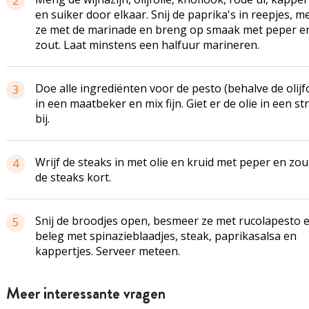
2
en suiker door elkaar. Snij de paprika's in reepjes, 
ze met de marinade en breng op smaak met peper e
zout. Laat minstens een halfuur marineren.
Doe alle ingrediënten voor de pesto (behalve de olijfo
3
in een maatbeker en mix fijn. Giet er de olie in een str
bij.
Wrijf de steaks in met olie en kruid met peper en zout
4
de steaks kort.
Snij de broodjes open, besmeer ze met
rucolapesto
e
5
beleg met
spinazieblaadjes
, steak,
paprikasalsa
en
kappertjes. Serveer meteen.
Meer interessante vragen