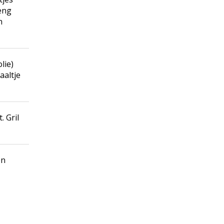
meng
n
lie)
aaltje
. Gril
n