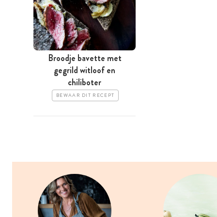
Broodje bavette met
gegrild witloof en
chiliboter
BEWAAR DIT RECEPT