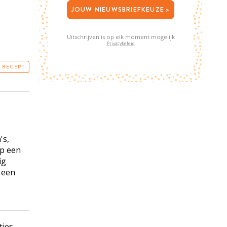
JOUW NIEUWSBRIEFKEUZE >
Uitschrijven is op elk moment mogelijk
Privacybeleid
T RECEPT
's,
op een
ig
 een
tjes