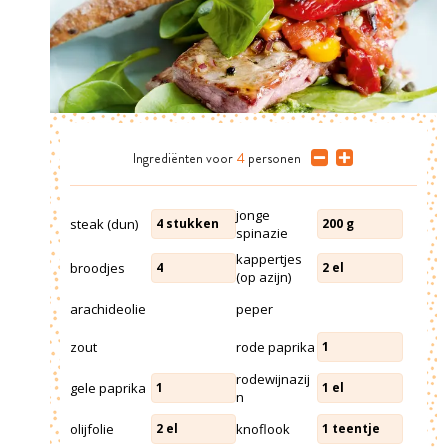
Ingrediënten
voor
4
personen
jonge
steak (dun)
4
stukken
200
g
spinazie
kappertjes
broodjes
4
2
el
(op azijn)
arachideolie
peper
zout
rode paprika
1
rodewijnazij
gele paprika
1
1
el
n
olijfolie
knoflook
2
el
1
teentje