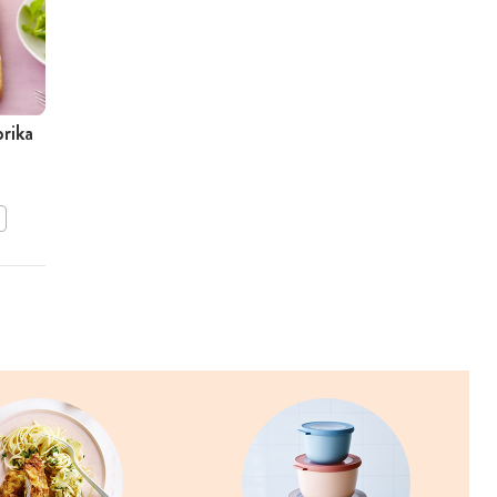
prika
Gevulde kool
BEWAAR DIT RECEPT