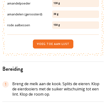
amandelpoeder
130
g
amandelen (geroosterd)
30
g
rode aalbessen
150
g
VOEG TOE AAN LIJST
bereiding
Breng de melk aan de kook. Splits de eieren. Klop
1
de eierdooiers met de suiker witschuimig tot een
lint. Klop de room op.