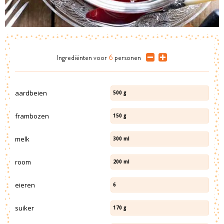
Ingrediënten
voor
6
personen
aardbeien
500
g
frambozen
150
g
melk
300
ml
room
200
ml
eieren
6
suiker
170
g