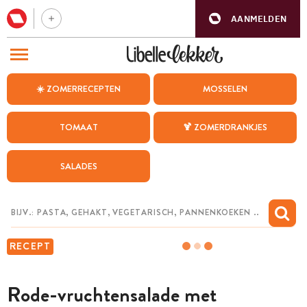
AANMELDEN
BEZOEK ONZE ANDERE WEBSITES
☀️ ZOMERRECEPTEN
MOSSELEN
RECEPTEN
TOMAAT
🍹 ZOMERDRANKJES
WEEKMENU
SALADES
CHAT MET MAIA
INSPIRATIE
MIJN BEWAARDE RECEPTEN
RECEPT
Rode-vruchtensalade met