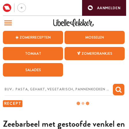
AANMELDEN
BEZOEK ONZE ANDERE WEBSITES
☀️ ZOMERRECEPTEN
MOSSELEN
RECEPTEN
TOMAAT
🍹 ZOMERDRANKJES
WEEKMENU
SALADES
CHAT MET MAIA
INSPIRATIE
MIJN BEWAARDE RECEPTEN
RECEPT
Zeebarbeel met gestoofde venkel en