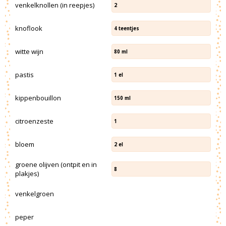
venkelknollen (in reepjes)
2
knoflook
4
teentjes
witte wijn
80
ml
pastis
1
el
kippenbouillon
150
ml
citroenzeste
1
bloem
2
el
groene olijven (ontpit en in
8
plakjes)
venkelgroen
peper