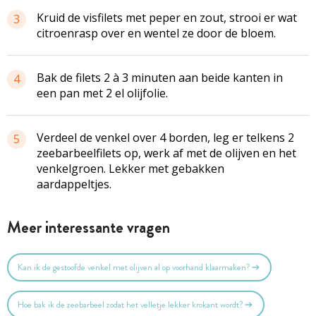
Kruid de
visfilets
met peper en zout, strooi er wat
3
citroenrasp over en wentel ze door de bloem.
Bak de filets 2 à 3 minuten aan beide kanten in
4
een pan met 2 el olijfolie.
Verdeel de venkel over 4 borden, leg er telkens 2
5
zeebarbeelfilets
op, werk af met de olijven en het
venkelgroen
. Lekker met gebakken
aardappeltjes.
Meer interessante vragen
Kan ik de gestoofde venkel met olijven al op voorhand klaarmaken?
Hoe bak ik de zeebarbeel zodat het velletje lekker krokant wordt?