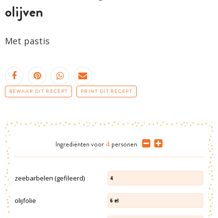
olijven
Met pastis
BEWAAR DIT RECEPT
PRINT DIT RECEPT
Ingrediënten
voor
4
personen
zeebarbelen (gefileerd)
4
olijfolie
6
el