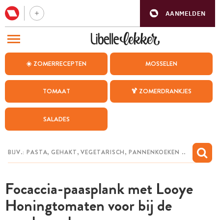
AANMELDEN
BEZOEK ONZE ANDERE WEBSITES
☀️ ZOMERRECEPTEN
MOSSELEN
RECEPTEN
TOMAAT
🍹 ZOMERDRANKJES
WEEKMENU
SALADES
CHAT MET MAIA
INSPIRATIE
MIJN BEWAARDE RECEPTEN
Focaccia-paasplank met Looye
Honingtomaten voor bij de