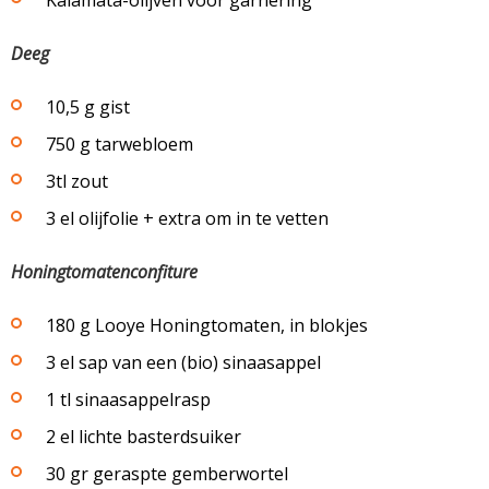
Kalamata-olijven voor garnering
Deeg
10,5 g gist
750 g tarwebloem
3tl zout
3 el olijfolie + extra om in te vetten
Honingtomatenconfiture
180 g Looye Honingtomaten, in blokjes
3 el sap van een (bio) sinaasappel
1 tl sinaasappelrasp
2 el lichte basterdsuiker
30 gr geraspte gemberwortel