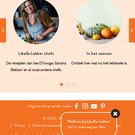
Libelle Lekker chefs
In het seizoen
De recepten van Ilse D’hooge, Sandra
Ontdek hier wat nú het lekkerste is.
Bekkari en al onze andere chefs.
Volg ons ook op sociale media:
© 2026 - Roularta Media Group
Welkom bij Libelle Lekker!
Privacy
Gebruiksvoorwaarden
Cookies
Cookies instellingen
Stel je kookvraag aan Maia...