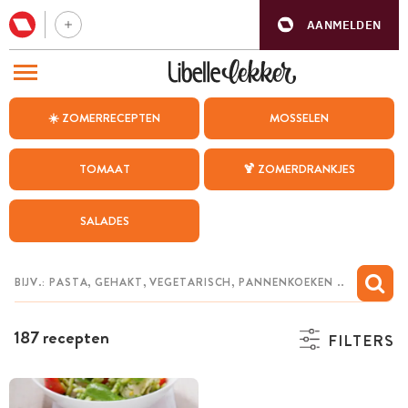
AANMELDEN
BEZOEK ONZE ANDERE WEBSITES
☀️ ZOMERRECEPTEN
MOSSELEN
RECEPTEN
TOMAAT
🍹 ZOMERDRANKJES
WEEKMENU
SALADES
CHAT MET MAIA
INSPIRATIE
MIJN BEWAARDE RECEPTEN
187 recepten
FILTERS