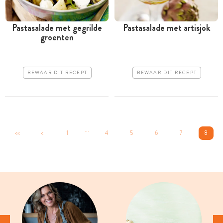
Pastasalade met gegrilde
Pastasalade met artisjok
groenten
BEWAAR DIT RECEPT
BEWAAR DIT RECEPT
...
<<
<
1
4
5
6
7
8