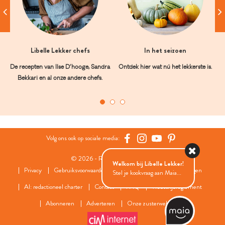
Libelle Lekker chefs
In het seizoen
De recepten van Ilse D’hooge, Sandra
Ontdek hier wat nú het lekkerste is.
Bekkari en al onze andere chefs.
Volg ons ook op sociale media:
© 2026 - Roularta Media Group
Welkom bij Libelle Lekker!
Privacy
Gebruiksvoorwaarden
Cookies
Cookies instellingen
Stel je kookvraag aan Maia...
AI: redactioneel charter
Contact
FAQ
Wedstrijdreglement
Abonneren
Adverteren
Onze zusterwebsites