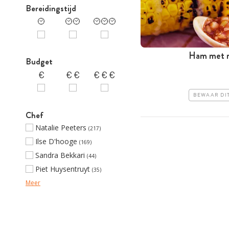
Bereidingstijd
Ham met m
Budget
BEWAAR DI
Chef
Natalie Peeters
(217)
Ilse D'hooge
(169)
Sandra Bekkari
(44)
Piet Huysentruyt
(35)
Meer