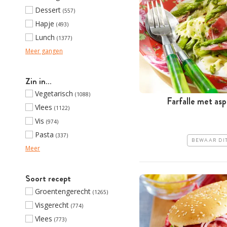
Dessert
(557)
Hapje
(493)
Lunch
(1377)
Meer gangen
Zin in…
Vegetarisch
(1088)
Farfalle met as
Vlees
(1122)
Vis
(974)
Pasta
(337)
BEWAAR DI
Meer
Soort recept
Groentengerecht
(1265)
Visgerecht
(774)
Vlees
(773)