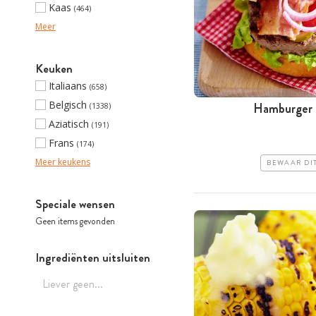
Kaas
(464)
Meer
Keuken
Italiaans
(658)
Belgisch
Hamburger 
(1338)
Aziatisch
(191)
Frans
(174)
Meer keukens
BEWAAR DI
Speciale wensen
Geen items gevonden
Ingrediënten uitsluiten